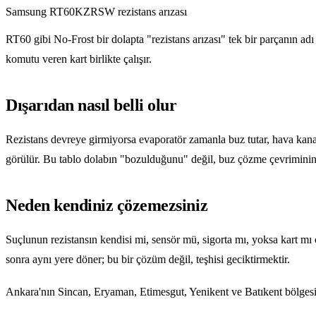
Samsung RT60KZRSW rezistans arızası
RT60 gibi No-Frost bir dolapta "rezistans arızası" tek bir parçanın adı
komutu veren kart birlikte çalışır.
Dışarıdan nasıl belli olur
Rezistans devreye girmiyorsa evaporatör zamanla buz tutar, hava kanal
görülür. Bu tablo dolabın "bozulduğunu" değil, buz çözme çevriminin
Neden kendiniz çözemezsiniz
Suçlunun rezistansın kendisi mi, sensör mü, sigorta mı, yoksa kart mı 
sonra aynı yere döner; bu bir çözüm değil, teşhisi geciktirmektir.
Ankara'nın Sincan, Eryaman, Etimesgut, Yenikent ve Batıkent bölgesi