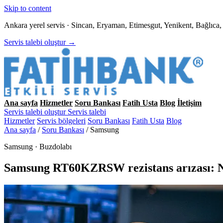
Skip to content
Ankara yerel servis · Sincan, Eryaman, Etimesgut, Yenikent, Bağlıc
Servis talebi oluştur →
Ana sayfa
Hizmetler
Soru Bankası
Fatih Usta
Blog
İletişim
Servis talebi oluştur
Servis talebi
Hizmetler
Servis bölgeleri
Soru Bankası
Fatih Usta
Blog
Ana sayfa
/
Soru Bankası
/
Samsung
Samsung · Buzdolabı
Samsung RT60KZRSW rezistans arızası: 