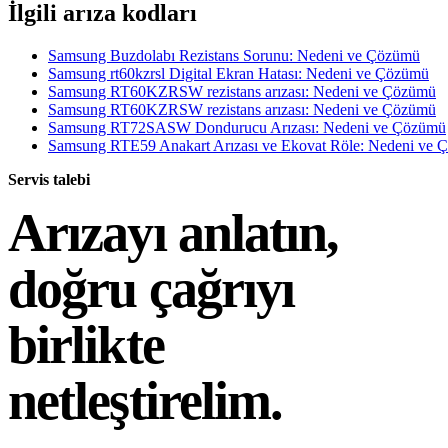
İlgili arıza kodları
Samsung Buzdolabı Rezistans Sorunu: Nedeni ve Çözümü
Samsung rt60kzrsl Digital Ekran Hatası: Nedeni ve Çözümü
Samsung RT60KZRSW rezistans arızası: Nedeni ve Çözümü
Samsung RT60KZRSW rezistans arızası: Nedeni ve Çözümü
Samsung RT72SASW Dondurucu Arızası: Nedeni ve Çözümü
Samsung RTE59 Anakart Arızası ve Ekovat Röle: Nedeni ve
Servis talebi
Arızayı anlatın,
doğru çağrıyı
birlikte
netleştirelim.