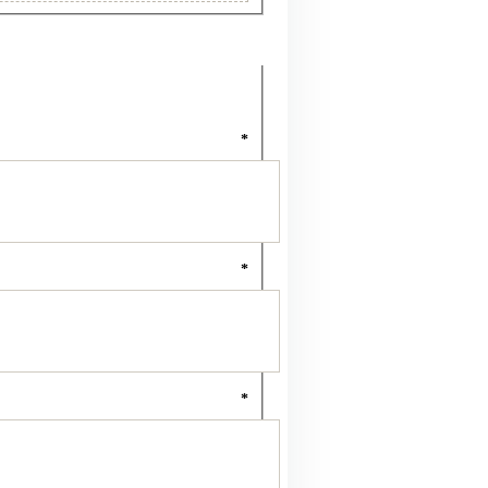
*
*
*