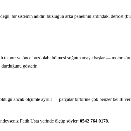
 değil, bir sistemin adıdır: buzluğun arka panelinin ardındaki defrost (b
ı tıkanır ve önce buzdolabı bölmesi soğutmamaya başlar — motor sürekli 
 durduğunu gösterir.
olduğu ancak ölçümle ayrılır — parçalar birbirine çok benzer belirti ver
ndeyseniz Fatih Usta yerinde ölçüp söyler:
0542 764 0178
.