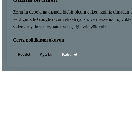
Zorunlu depolama dışında hiçbir ölçüm etiketi izniniz olmadan 
verdiğinizde Google ölçüm etiketi çalışır, vermezseniz hiç yük
videoları yalnızca oynatmayı seçtiğinizde yüklenir.
Çerez politikasını okuyun
Reddet
Ayarlar
Kabul et