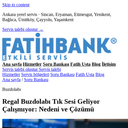
Skip to content
Ankara yerel servis · Sincan, Eryaman, Etimesgut, Yenikent,
Bağlıca, Ümitköy, Çayyolu, Yaşamkent
Servis talebi oluştur →
Ana sayfa
Hizmetler
Soru Bankası
Fatih Usta
Blog
İletişim
Servis talebi oluştur
Servis talebi
Hizmetler
Servis bölgeleri
Soru Bankası
Fatih Usta
Blog
Ana sayfa
/
Soru Bankası
Buzdolabı
Regal Buzdolabı Tık Sesi Geliyor
Çalışmıyor: Nedeni ve Çözümü