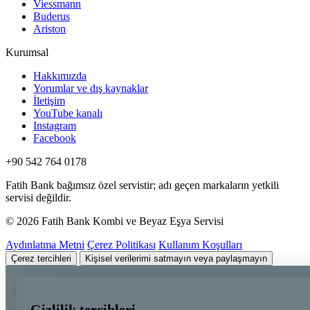
Viessmann
Buderus
Ariston
Kurumsal
Hakkımızda
Yorumlar ve dış kaynaklar
İletişim
YouTube kanalı
Instagram
Facebook
+90 542 764 0178
Fatih Bank bağımsız özel servistir; adı geçen markaların yetkili
servisi değildir.
© 2026 Fatih Bank Kombi ve Beyaz Eşya Servisi
Aydınlatma Metni
Çerez Politikası
Kullanım Koşulları
Çerez tercihleri
Kişisel verilerimi satmayın veya paylaşmayın
Gizlilik tercihleri