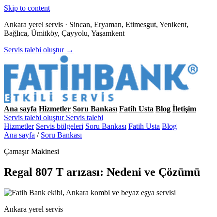
Skip to content
Ankara yerel servis · Sincan, Eryaman, Etimesgut, Yenikent,
Bağlıca, Ümitköy, Çayyolu, Yaşamkent
Servis talebi oluştur →
Ana sayfa
Hizmetler
Soru Bankası
Fatih Usta
Blog
İletişim
Servis talebi oluştur
Servis talebi
Hizmetler
Servis bölgeleri
Soru Bankası
Fatih Usta
Blog
Ana sayfa
/
Soru Bankası
Çamaşır Makinesi
Regal 807 T arızası: Nedeni ve Çözümü
Ankara yerel servis