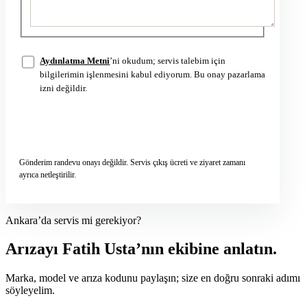
Aydınlatma Metni
’ni okudum; servis talebim için
bilgilerimin işlenmesini kabul ediyorum. Bu onay pazarlama
izni değildir.
Servis talebini gönder
→
Gönderim randevu onayı değildir. Servis çıkış ücreti ve ziyaret zamanı
ayrıca netleştirilir.
Ankara’da servis mi gerekiyor?
Arızayı Fatih Usta’nın ekibine anlatın.
Marka, model ve arıza kodunu paylaşın; size en doğru sonraki adımı
söyleyelim.