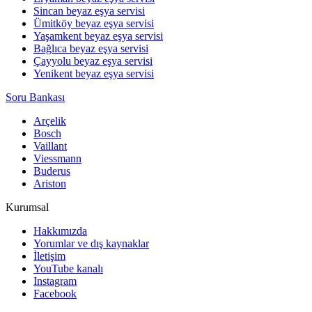
Sincan beyaz eşya servisi
Ümitköy beyaz eşya servisi
Yaşamkent beyaz eşya servisi
Bağlıca beyaz eşya servisi
Çayyolu beyaz eşya servisi
Yenikent beyaz eşya servisi
Soru Bankası
Arçelik
Bosch
Vaillant
Viessmann
Buderus
Ariston
Kurumsal
Hakkımızda
Yorumlar ve dış kaynaklar
İletişim
YouTube kanalı
Instagram
Facebook