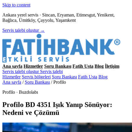
Skip to content
Ankara yerel servis · Sincan, Eryaman, Etimesgut, Yenikent,
Bağlıca, Ümitköy, Çayyolu, Yaşamkent
Servis talebi oluştur →
Ana sayfa
Hizmetler
Soru Bankası
Fatih Usta
Blog
İletişim
Servis talebi oluştur
Servis talebi
Hizmetler
Servis bölgeleri
Soru Bankası
Fatih Usta
Blog
Ana sayfa
/
Soru Bankası
/
Profilo
Profilo · Buzdolabı
Profilo BD 4351 Işık Yanıp Sönüyor:
Nedeni ve Çözümü