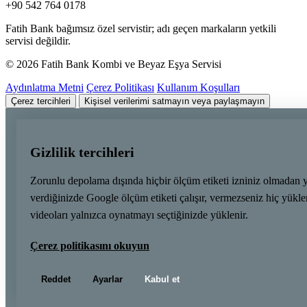
+90 542 764 0178
Fatih Bank bağımsız özel servistir; adı geçen markaların yetkili
servisi değildir.
© 2026 Fatih Bank Kombi ve Beyaz Eşya Servisi
Aydınlatma Metni
Çerez Politikası
Kullanım Koşulları
Çerez tercihleri
Kişisel verilerimi satmayın veya paylaşmayın
Gizlilik tercihleri
Zorunlu depolama dışında hiçbir ölçüm etiketi izniniz olmadan 
verdiğinizde Google ölçüm etiketi çalışır, vermezseniz hiç yük
videoları yalnızca oynatmayı seçtiğinizde yüklenir.
Çerez politikasını okuyun
Reddet
Ayarlar
Kabul et