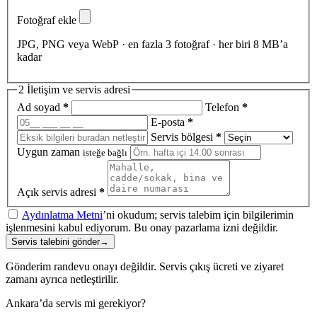
Fotoğraf ekle
JPG, PNG veya WebP · en fazla 3 fotoğraf · her biri 8 MB’a
kadar
2
İletişim ve servis adresi
Ad soyad
*
Telefon
*
E-posta
*
Servis bölgesi
*
Uygun zaman
isteğe bağlı
Açık servis adresi
*
Aydınlatma Metni
’ni okudum; servis talebim için bilgilerimin
işlenmesini kabul ediyorum. Bu onay pazarlama izni değildir.
Servis talebini gönder
→
Gönderim randevu onayı değildir. Servis çıkış ücreti ve ziyaret
zamanı ayrıca netleştirilir.
Ankara’da servis mi gerekiyor?