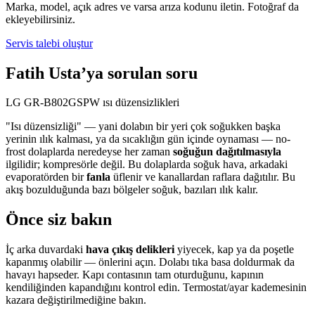
Marka, model, açık adres ve varsa arıza kodunu iletin. Fotoğraf da
ekleyebilirsiniz.
Servis talebi oluştur
Fatih Usta’ya sorulan soru
LG GR-B802GSPW ısı düzensizlikleri
"Isı düzensizliği" — yani dolabın bir yeri çok soğukken başka
yerinin ılık kalması, ya da sıcaklığın gün içinde oynaması — no-
frost dolaplarda neredeyse her zaman
soğuğun dağıtılmasıyla
ilgilidir; kompresörle değil. Bu dolaplarda soğuk hava, arkadaki
evaporatörden bir
fanla
üflenir ve kanallardan raflara dağıtılır. Bu
akış bozulduğunda bazı bölgeler soğuk, bazıları ılık kalır.
Önce siz bakın
İç arka duvardaki
hava çıkış delikleri
yiyecek, kap ya da poşetle
kapanmış olabilir — önlerini açın. Dolabı tıka basa doldurmak da
havayı hapseder. Kapı contasının tam oturduğunu, kapının
kendiliğinden kapandığını kontrol edin. Termostat/ayar kademesinin
kazara değiştirilmediğine bakın.