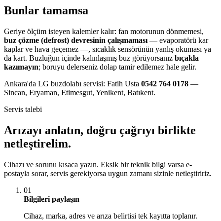
Bunlar tamamsa
Geriye ölçüm isteyen kalemler kalır: fan motorunun dönmemesi,
buz çözme (defrost) devresinin çalışmaması
— evaporatörü kar
kaplar ve hava geçemez —, sıcaklık sensörünün yanlış okuması ya
da kart. Buzluğun içinde kalınlaşmış buz görüyorsanız
bıçakla
kazımayın
; boruyu delerseniz dolap tamir edilemez hale gelir.
Ankara'da LG buzdolabı servisi: Fatih Usta
0542 764 0178
—
Sincan, Eryaman, Etimesgut, Yenikent, Batıkent.
Servis talebi
Arızayı anlatın, doğru çağrıyı birlikte
netleştirelim.
Cihazı ve sorunu kısaca yazın. Eksik bir teknik bilgi varsa e-
postayla sorar, servis gerekiyorsa uygun zamanı sizinle netleştiririz.
01
Bilgileri paylaşın
Cihaz, marka, adres ve arıza belirtisi tek kayıtta toplanır.