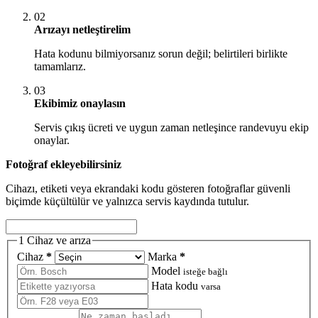
02
Arızayı netleştirelim
Hata kodunu bilmiyorsanız sorun değil; belirtileri birlikte
tamamlarız.
03
Ekibimiz onaylasın
Servis çıkış ücreti ve uygun zaman netleşince randevuyu ekip
onaylar.
Fotoğraf ekleyebilirsiniz
Cihazı, etiketi veya ekrandaki kodu gösteren fotoğraflar güvenli
biçimde küçültülür ve yalnızca servis kaydında tutulur.
1
Cihaz ve arıza
Cihaz
*
Marka
*
Model
isteğe bağlı
Hata kodu
varsa