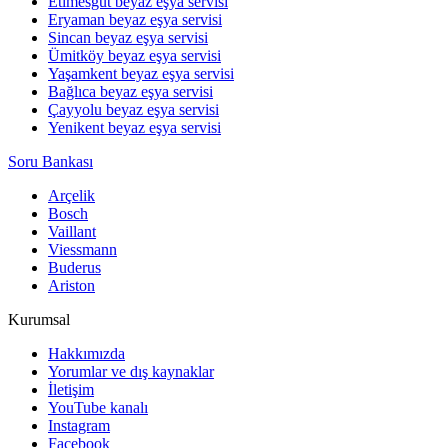
Etimesgut beyaz eşya servisi
Eryaman beyaz eşya servisi
Sincan beyaz eşya servisi
Ümitköy beyaz eşya servisi
Yaşamkent beyaz eşya servisi
Bağlıca beyaz eşya servisi
Çayyolu beyaz eşya servisi
Yenikent beyaz eşya servisi
Soru Bankası
Arçelik
Bosch
Vaillant
Viessmann
Buderus
Ariston
Kurumsal
Hakkımızda
Yorumlar ve dış kaynaklar
İletişim
YouTube kanalı
Instagram
Facebook