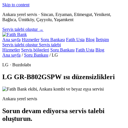
Skip to content
Ankara yerel servis · Sincan, Eryaman, Etimesgut, Yenikent,
Bağlıca, Ümitköy, Çayyolu, Yaşamkent
Servis talebi oluştur →
Ana sayfa
Hizmetler
Soru Bankası
Fatih Usta
Blog
İletişim
Servis talebi oluştur
Servis talebi
Hizmetler
Servis bölgeleri
Soru Bankası
Fatih Usta
Blog
Ana sayfa
/
Soru Bankası
/
LG
LG · Buzdolabı
LG GR-B802GSPW ısı düzensizlikleri
Ankara yerel servis
Sorun devam ediyorsa servis talebi
oluşturun.