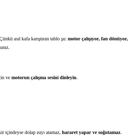
ünkü asıl kafa karıştıran tablo şu:
motor çalışıyor, fan dönüyor,
ınız.
çin ve
motorun çalışma sesini dinleyin
.
-kir içindeyse dolap ısıyı atamaz,
hararet yapar ve soğutamaz
.