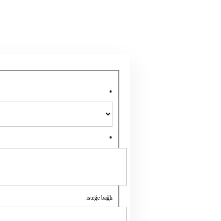
*
*
isteğe bağlı