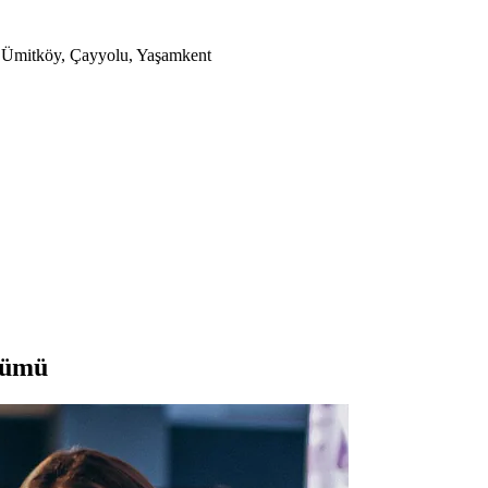
a, Ümitköy, Çayyolu, Yaşamkent
zümü