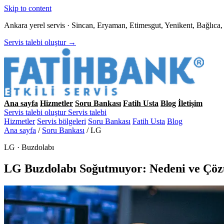
Skip to content
Ankara yerel servis · Sincan, Eryaman, Etimesgut, Yenikent, Bağlıc
Servis talebi oluştur →
Ana sayfa
Hizmetler
Soru Bankası
Fatih Usta
Blog
İletişim
Servis talebi oluştur
Servis talebi
Hizmetler
Servis bölgeleri
Soru Bankası
Fatih Usta
Blog
Ana sayfa
/
Soru Bankası
/
LG
LG · Buzdolabı
LG Buzdolabı Soğutmuyor: Nedeni ve Çö