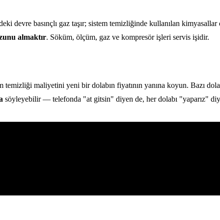
eki devre basınçlı gaz taşır; sistem temizliğinde kullanılan kimyasallar
ozunu almaktır
. Söküm, ölçüm, gaz ve kompresör işleri servis işidir.
 temizliği maliyetini yeni bir dolabın fiyatının yanına koyun. Bazı dolap
a
söyleyebilir — telefonda "at gitsin" diyen de, her dolabı "yaparız" diy