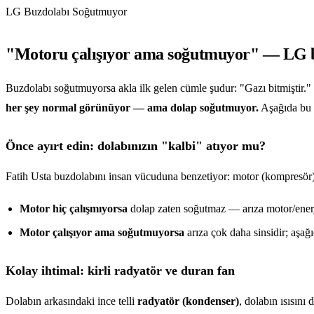
LG Buzdolabı Soğutmuyor
"Motoru çalışıyor ama soğutmuyor" — LG bu
Buzdolabı soğutmuyorsa akla ilk gelen cümle şudur: "Gazı bitmiştir."
her şey normal görünüyor — ama dolap soğutmuyor.
Aşağıda bu t
Önce ayırt edin: dolabınızın "kalbi" atıyor mu?
Fatih Usta buzdolabını insan vücuduna benzetiyor: motor (kompresör) 
Motor hiç çalışmıyorsa
dolap zaten soğutmaz — arıza motor/enerji
Motor çalışıyor ama soğutmuyorsa
arıza çok daha sinsidir; aşağıd
Kolay ihtimal: kirli radyatör ve duran fan
Dolabın arkasındaki ince telli
radyatör (kondenser)
, dolabın ısısını