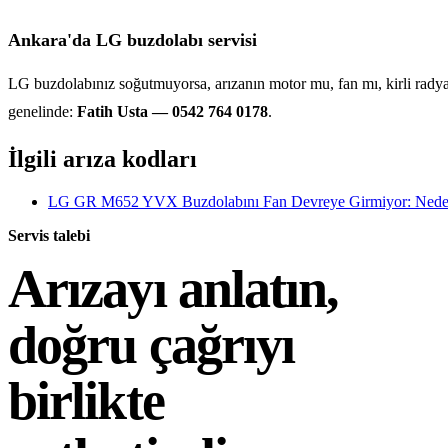
Ankara'da LG buzdolabı servisi
LG buzdolabınız soğutmuyorsa, arızanın motor mu, fan mı, kirli radyatö
genelinde:
Fatih Usta — 0542 764 0178
.
İlgili arıza kodları
LG GR M652 YVX Buzdolabını Fan Devreye Girmiyor: Nede
Servis talebi
Arızayı anlatın,
doğru çağrıyı
birlikte