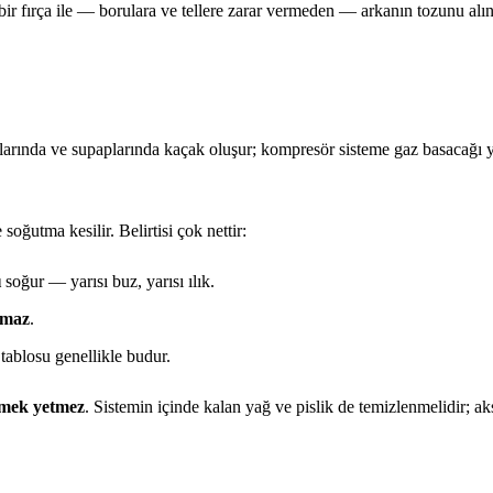
 bir fırça ile — borulara ve tellere zarar vermeden — arkanın tozunu al
onlarında ve supaplarında kaçak oluşur; kompresör sisteme gaz basacağı
 soğutma kesilir. Belirtisi çok nettir:
ı
soğur — yarısı buz, yarısı ılık.
amaz
.
ablosu genellikle budur.
rmek yetmez
. Sistemin içinde kalan yağ ve pislik de temizlenmelidir; ak