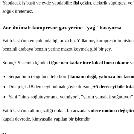
Yapılacak iş basit ve evde yapılabilir:
fişi çekin
, elektrik süpürgesi ve
soğuk üretemez.
Zor ihtimal: kompresör gaz yerine "yağ" basıyorsa
Fatih Usta'nın en çok anlattığı arıza bu. Yıllanmış kompresörün pist
benzinli arabaya benzin yerine mazot koymak gibi bir şey.
Sonuç? Sistemin içindeki
iğne ucu kadar ince kılcal boru tıkanır
ve
Serpantinin (soğutucu telli boru)
tamamı değil, yalnızca bir kısm
Dolap içi -18 dereceyi bulmak şöyle dursun,
+5 dereceyi bile tut
Yani "biraz soğutuyor ama yetmiyor", "yarım yamalak soğutuyor" t
Fatih Usta'nın altını çizdiği nokta: bu arızada
sadece motoru değişti
kapalı devrede, kimyasalla yapılan bir işlemdir.