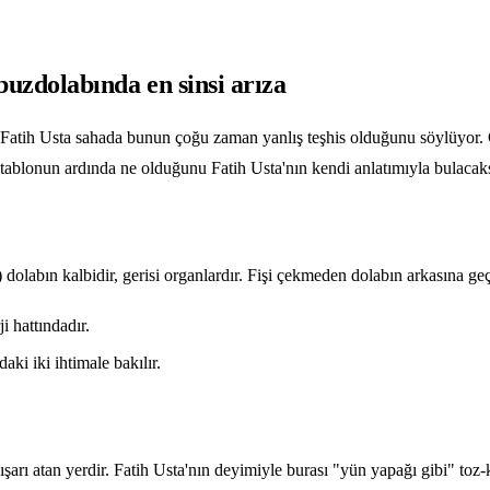
zdolabında en sinsi arıza
 Fatih Usta sahada bunun çoğu zaman yanlış teşhis olduğunu söylüyor. Ç
ablonun ardında ne olduğunu Fatih Usta'nın kendi anlatımıyla bulacaks
dolabın kalbidir, gerisi organlardır. Fişi çekmeden dolabın arkasına ge
 hattındadır.
aki iki ihtimale bakılır.
 dışarı atan yerdir. Fatih Usta'nın deyimiyle burası "yün yapağı gibi" toz