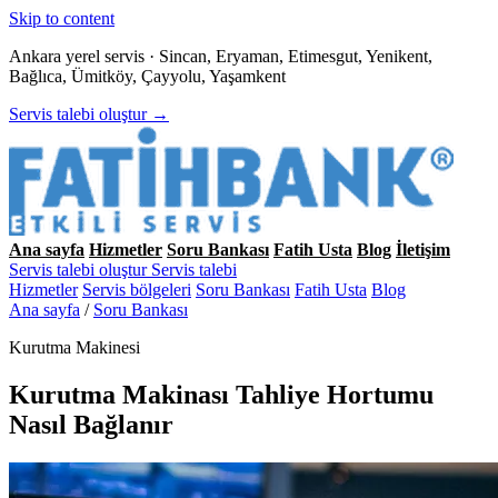
Skip to content
Ankara yerel servis · Sincan, Eryaman, Etimesgut, Yenikent,
Bağlıca, Ümitköy, Çayyolu, Yaşamkent
Servis talebi oluştur →
Ana sayfa
Hizmetler
Soru Bankası
Fatih Usta
Blog
İletişim
Servis talebi oluştur
Servis talebi
Hizmetler
Servis bölgeleri
Soru Bankası
Fatih Usta
Blog
Ana sayfa
/
Soru Bankası
Kurutma Makinesi
Kurutma Makinası Tahliye Hortumu
Nasıl Bağlanır