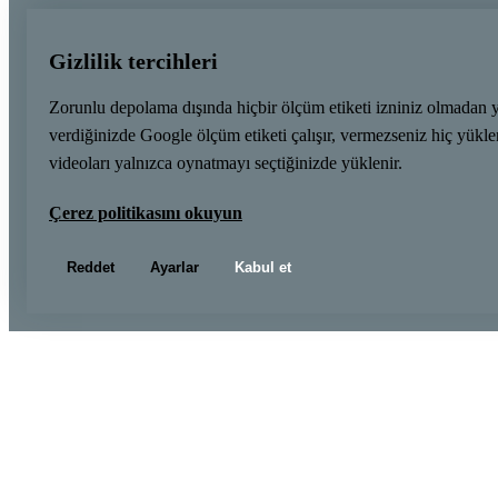
Gizlilik tercihleri
Zorunlu depolama dışında hiçbir ölçüm etiketi izniniz olmadan 
verdiğinizde Google ölçüm etiketi çalışır, vermezseniz hiç yük
videoları yalnızca oynatmayı seçtiğinizde yüklenir.
Çerez politikasını okuyun
Reddet
Ayarlar
Kabul et