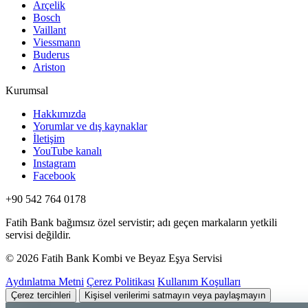
Arçelik
Bosch
Vaillant
Viessmann
Buderus
Ariston
Kurumsal
Hakkımızda
Yorumlar ve dış kaynaklar
İletişim
YouTube kanalı
Instagram
Facebook
+90 542 764 0178
Fatih Bank bağımsız özel servistir; adı geçen markaların yetkili
servisi değildir.
© 2026 Fatih Bank Kombi ve Beyaz Eşya Servisi
Aydınlatma Metni
Çerez Politikası
Kullanım Koşulları
Çerez tercihleri
Kişisel verilerimi satmayın veya paylaşmayın