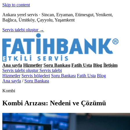
Skip to content
Ankara yerel servis · Sincan, Eryaman, Etimesgut, Yenikent,
Bağlıca, Ümitköy, Çayyolu, Yaşamkent
Servis talebi oluştur →
Ana sayfa
Hizmetler
Soru Bankası
Fatih Usta
Blog
İletişim
Servis talebi oluştur
Servis talebi
Hizmetler
Servis bölgeleri
Soru Bankası
Fatih Usta
Blog
Ana sayfa
/
Soru Bankası
Kombi
Kombi Arızası: Nedeni ve Çözümü