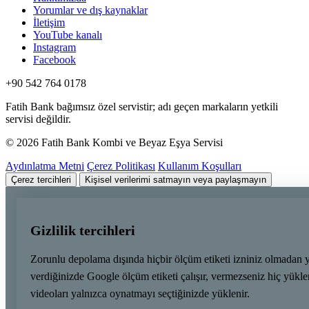
Yorumlar ve dış kaynaklar
İletişim
YouTube kanalı
Instagram
Facebook
+90 542 764 0178
Fatih Bank bağımsız özel servistir; adı geçen markaların yetkili
servisi değildir.
© 2026 Fatih Bank Kombi ve Beyaz Eşya Servisi
Aydınlatma Metni
Çerez Politikası
Kullanım Koşulları
Çerez tercihleri
Kişisel verilerimi satmayın veya paylaşmayın
Gizlilik tercihleri
Zorunlu depolama dışında hiçbir ölçüm etiketi izniniz olmadan 
verdiğinizde Google ölçüm etiketi çalışır, vermezseniz hiç yük
videoları yalnızca oynatmayı seçtiğinizde yüklenir.