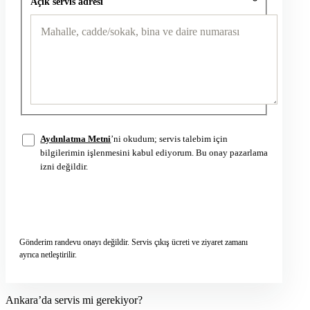
Açık servis adresi
*
Aydınlatma Metni
’ni okudum; servis talebim için
bilgilerimin işlenmesini kabul ediyorum. Bu onay pazarlama
izni değildir.
Servis talebini gönder
→
Gönderim randevu onayı değildir. Servis çıkış ücreti ve ziyaret zamanı
ayrıca netleştirilir.
Ankara’da servis mi gerekiyor?