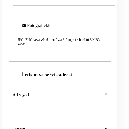
Fotoğraf ekle
JPG, PNG veya WebP · en fazla 3 fotoğraf · her biri 8 MB’a
kadar
İletişim ve servis adresi
2
Ad soyad
*
Telefon
*