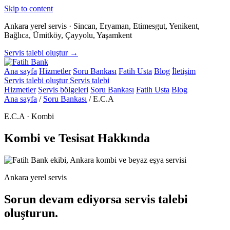
Skip to content
Ankara yerel servis · Sincan, Eryaman, Etimesgut, Yenikent,
Bağlıca, Ümitköy, Çayyolu, Yaşamkent
Servis talebi oluştur →
Ana sayfa
Hizmetler
Soru Bankası
Fatih Usta
Blog
İletişim
Servis talebi oluştur
Servis talebi
Hizmetler
Servis bölgeleri
Soru Bankası
Fatih Usta
Blog
Ana sayfa
/
Soru Bankası
/
E.C.A
E.C.A · Kombi
Kombi ve Tesisat Hakkında
Ankara yerel servis
Sorun devam ediyorsa servis talebi
oluşturun.