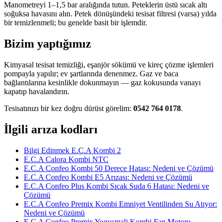
Manometreyi 1–1,5 bar aralığında tutun. Peteklerin üstü sıcak altı
soğuksa havasını alın. Petek dönüşündeki tesisat filtresi (varsa) yılda
bir temizlenmeli; bu genelde basit bir işlemdir.
Bizim yaptığımız
Kimyasal tesisat temizliği, eşanjör sökümü ve kireç çözme işlemleri
pompayla yapılır; ev şartlarında denenmez. Gaz ve baca
bağlantılarına kesinlikle dokunmayın — gaz kokusunda vanayı
kapatıp havalandırın.
Tesisatınızı bir kez doğru dürüst görelim:
0542 764 0178
.
İlgili arıza kodları
Bilgi Edinmek E.C.A Kombi 2
E.C.A Calora Kombi NTC
E.C.A Confeo Kombi 50 Derece Hatası: Nedeni ve Çözümü
E.C.A Confeo Kombi E5 Arızası: Nedeni ve Çözümü
E.C.A Confeo Plus Kombi Sıcak Suda 6 Hatası: Nedeni ve
Çözümü
E.C.A Confeo Premix Kombi Emniyet Ventilinden Su Atıyor:
Nedeni ve Çözümü
E.C.A Confeo Premix Yogusmali Kombi Fan Motoru