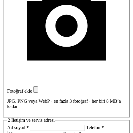
Fotoğraf ekle
JPG, PNG veya WebP · en fazla 3 fotoğraf · her biri 8 MB’a
kadar
2
İletişim ve servis adresi
Ad soyad
*
Telefon
*