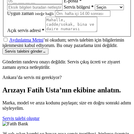
E-posta
*
Servis bölgesi
*
Uygun zaman
isteğe bağlı
Açık servis adresi
*
Aydınlatma Metni
’ni okudum; servis talebim için bilgilerimin
işlenmesini kabul ediyorum. Bu onay pazarlama izni değildir.
Servis talebini gönder
→
Gönderim randevu onayı değildir. Servis çıkış ücreti ve ziyaret
zamanı ayrıca netleştirilir.
Ankara’da servis mi gerekiyor?
Arızayı Fatih Usta’nın ekibine anlatın.
Marka, model ve arıza kodunu paylaşın; size en doğru sonraki adımı
söyleyelim.
Servis talebi oluştur
36 yılı aşkın kombi ve beyaz eşya servis tecrübesi, binlerce ücretsiz