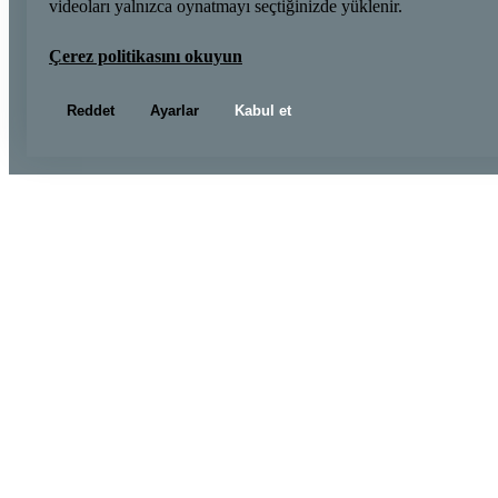
videoları yalnızca oynatmayı seçtiğinizde yüklenir.
Çerez politikasını okuyun
Reddet
Ayarlar
Kabul et