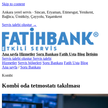
Skip to content
Ankara yerel servis · Sincan, Eryaman, Etimesgut, Yenikent,
Bağlıca, Ümitköy, Çayyolu, Yaşamkent
Servis talebi oluştur →
Ana sayfa
Hizmetler
Soru Bankası
Fatih Usta
Blog
İletişim
Servis talebi oluştur
Servis talebi
Hizmetler
Servis bölgeleri
Soru Bankası
Fatih Usta
Blog
Ana sayfa
/
Soru Bankası
Kombi
Kombi oda tetmostatı takılması