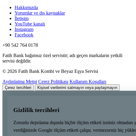
Hakkımızda
Yorumlar ve dış kaynaklar
İletişim
YouTube kanalı
Instagram
Facebook
+90 542 764 0178
Fatih Bank bağımsız özel servistir; adı geçen markaların yetkili
servisi değildir.
© 2026 Fatih Bank Kombi ve Beyaz Eşya Servisi
Aydınlatma Metni
Çerez Politikası
Kullanım Koşulları
Çerez tercihleri
Kişisel verilerimi satmayın veya paylaşmayın
Gizlilik tercihleri
Zorunlu depolama dışında hiçbir ölçüm etiketi izniniz olmadan 
verdiğinizde Google ölçüm etiketi çalışır, vermezseniz hiç yük