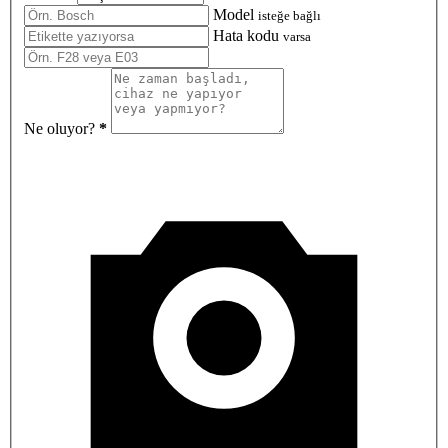
Model
isteğe bağlı
Hata kodu
varsa
Ne oluyor?
*