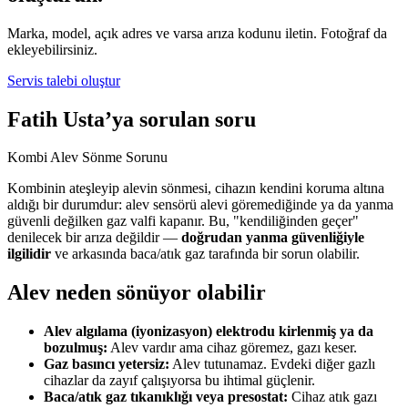
Marka, model, açık adres ve varsa arıza kodunu iletin. Fotoğraf da
ekleyebilirsiniz.
Servis talebi oluştur
Fatih Usta’ya sorulan soru
Kombi Alev Sönme Sorunu
Kombinin ateşleyip alevin sönmesi, cihazın kendini koruma altına
aldığı bir durumdur: alev sensörü alevi göremediğinde ya da yanma
güvenli değilken gaz valfi kapanır. Bu, "kendiliğinden geçer"
denilecek bir arıza değildir —
doğrudan yanma güvenliğiyle
ilgilidir
ve arkasında baca/atık gaz tarafında bir sorun olabilir.
Alev neden sönüyor olabilir
Alev algılama (iyonizasyon) elektrodu kirlenmiş ya da
bozulmuş:
Alev vardır ama cihaz göremez, gazı keser.
Gaz basıncı yetersiz:
Alev tutunamaz. Evdeki diğer gazlı
cihazlar da zayıf çalışıyorsa bu ihtimal güçlenir.
Baca/atık gaz tıkanıklığı veya presostat:
Cihaz atık gazı