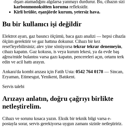
dışarı atamadığını algılarsa yanmayı durdurur. Bu, cihazın sizi
karbonmonoksitten koruma
refleksidir.
Kirli brülör, eşanjörde kurum, yetersiz hava.
Bu bir kullanıcı işi değildir
Elektrot ayarı, gaz basıncı ölçümü, baca gazı analizi — hepsi cihazla
ölçüm gerektirir ve gaz hattına dokunur. Cihazı bir kez
reset'leyebilirsiniz; alev yine sönüyorsa
tekrar tekrar denemeyin
,
cihazı kapatın. Gaz kokusu, is veya kurum lekesi, ya da evde baş
ağrısı/mide bulantısı varsa gazı kapatın, pencereleri açın, ortamı terk
edin ve acil hattı arayın.
Ankara'da kombi arızası için Fatih Usta:
0542 764 0178
— Sincan,
Eryaman, Etimesgut, Yenikent, Batıkent.
Servis talebi
Arızayı anlatın, doğru çağrıyı birlikte
netleştirelim.
Cihazı ve sorunu kısaca yazın. Eksik bir teknik bilgi varsa e-
postayla sorar, servis gerekiyorsa uygun zamanı sizinle netleştiririz.