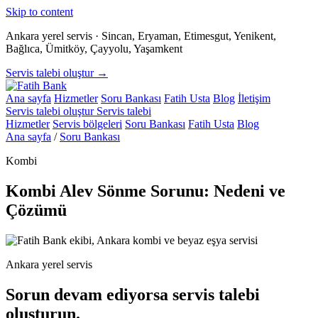
Skip to content
Ankara yerel servis · Sincan, Eryaman, Etimesgut, Yenikent,
Bağlıca, Ümitköy, Çayyolu, Yaşamkent
Servis talebi oluştur →
Ana sayfa
Hizmetler
Soru Bankası
Fatih Usta
Blog
İletişim
Servis talebi oluştur
Servis talebi
Hizmetler
Servis bölgeleri
Soru Bankası
Fatih Usta
Blog
Ana sayfa
/
Soru Bankası
Kombi
Kombi Alev Sönme Sorunu: Nedeni ve
Çözümü
Ankara yerel servis
Sorun devam ediyorsa servis talebi
oluşturun.