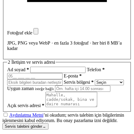
Fotoğraf ekle
JPG, PNG veya WebP · en fazla 3 fotoğraf · her biri 8 MB’a
kadar
2
İletişim ve servis adresi
Ad soyad
*
Telefon
*
E-posta
*
Servis bölgesi
*
Uygun zaman
isteğe bağlı
Açık servis adresi
*
Aydınlatma Metni
’ni okudum; servis talebim için bilgilerimin
işlenmesini kabul ediyorum. Bu onay pazarlama izni değildir.
Servis talebini gönder
→