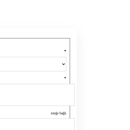
*
*
isteğe bağlı