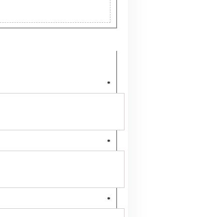
*
*
*