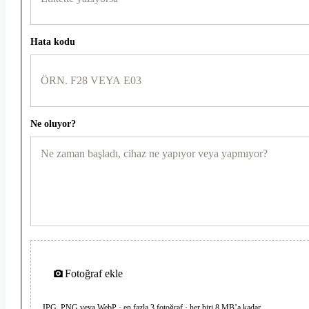
Hata kodu
Ne oluyor?
Fotoğraf ekle
JPG, PNG veya WebP · en fazla 3 fotoğraf · her biri 8 MB’a kadar