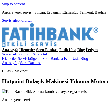
Skip to content
Ankara yerel servis · Sincan, Eryaman, Etimesgut, Yenikent, Bağlıc
Servis talebi oluştur →
Ana sayfa
Hizmetler
Soru Bankası
Fatih Usta
Blog
İletişim
Servis talebi oluştur
Servis talebi
Hizmetler
Servis bölgeleri
Soru Bankası
Fatih Usta
Blog
Ana sayfa
/
Soru Bankası
Bulaşık Makinesi
Hotpoint Bulaşık Makinesi Yıkama Motoru
Ankara yerel servis