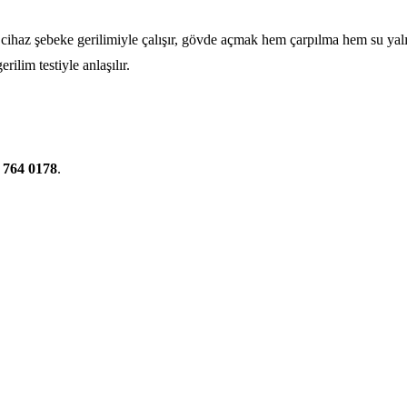
n: cihaz şebeke gerilimiyle çalışır, gövde açmak hem çarpılma hem su ya
ilim testiyle anlaşılır.
 764 0178
.