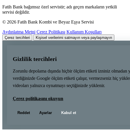
Fatih Bank bağımsız özel servistir; adı geçen markaların yetkili
servisi değildir.
© 2026 Fatih Bank Kombi ve Beyaz Eşya Servisi
Aydınlatma Metni
Çerez Politikası
Kullanım Koşulları
Çerez tercihleri
Kişisel verilerimi satmayın veya paylaşmayın
Gizlilik tercihleri
Zorunlu depolama dışında hiçbir ölçüm etiketi izniniz olmadan 
verdiğinizde Google ölçüm etiketi çalışır, vermezseniz hiç yük
videoları yalnızca oynatmayı seçtiğinizde yüklenir.
Çerez politikasını okuyun
Reddet
Ayarlar
Kabul et