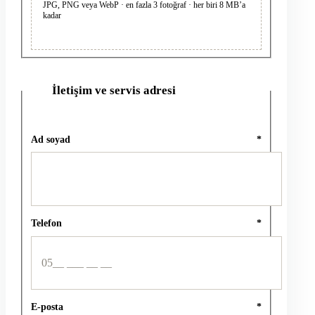
JPG, PNG veya WebP · en fazla 3 fotoğraf · her biri 8 MB’a
kadar
İletişim ve servis adresi
2
Ad soyad
*
Telefon
*
E-posta
*