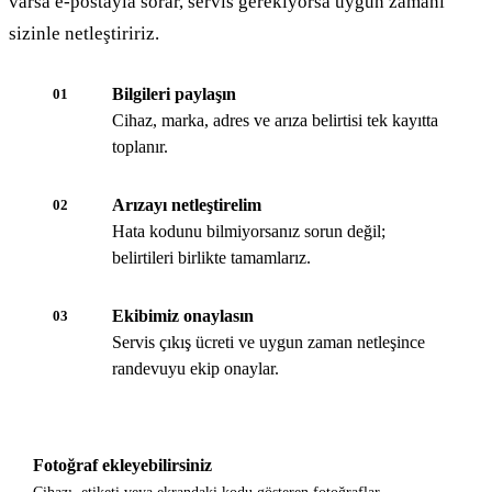
varsa e-postayla sorar, servis gerekiyorsa uygun zamanı
sizinle netleştiririz.
Bilgileri paylaşın
01
Cihaz, marka, adres ve arıza belirtisi tek kayıtta
toplanır.
Arızayı netleştirelim
02
Hata kodunu bilmiyorsanız sorun değil;
belirtileri birlikte tamamlarız.
Ekibimiz onaylasın
03
Servis çıkış ücreti ve uygun zaman netleşince
randevuyu ekip onaylar.
Fotoğraf ekleyebilirsiniz