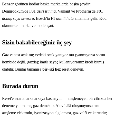
Benzer görünen kodlar başka markalarda başka şeydir:
Demirdöküm'de F01
aşırı ısınma
, Vaillant ve Protherm'de F01
dönüş suyu sensörü
, Bosch'ta F1
dahili hata
anlamına gelir. Kod
okunurken marka ve model şart.
Sizin bakabileceğiniz üç şey
Gaz vanası açık mı; evdeki ocak yanıyor mu (yanmıyorsa sorun
kombide değil, gazda); kartlı sayaç kullanıyorsanız kredi bitmiş
olabilir. Bunlar tamamsa
bir–iki kez
reset deneyin.
Burada durun
Reset'e ısrarla, arka arkaya basmayın — ateşlemeyen bir cihazda her
deneme yanmamış gaz demektir. Alev hâlâ oluşmuyorsa sıra
ateşleme elektrodu, iyonizasyon algılaması, gaz valfi ve karttadır;