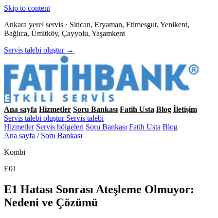
Skip to content
Ankara yerel servis · Sincan, Eryaman, Etimesgut, Yenikent,
Bağlıca, Ümitköy, Çayyolu, Yaşamkent
Servis talebi oluştur →
Ana sayfa
Hizmetler
Soru Bankası
Fatih Usta
Blog
İletişim
Servis talebi oluştur
Servis talebi
Hizmetler
Servis bölgeleri
Soru Bankası
Fatih Usta
Blog
Ana sayfa
/
Soru Bankası
Kombi
E01
E1 Hatası Sonrası Ateşleme Olmuyor:
Nedeni ve Çözümü