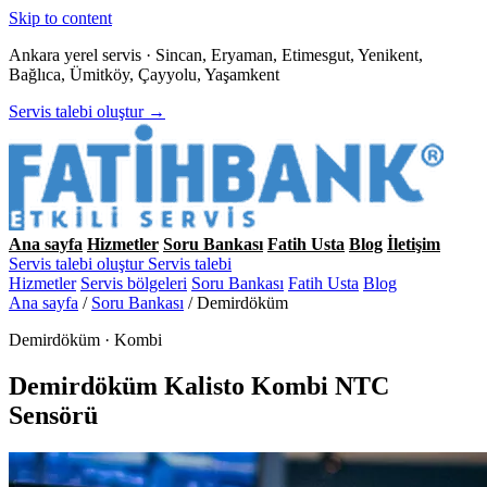
Skip to content
Ankara yerel servis · Sincan, Eryaman, Etimesgut, Yenikent,
Bağlıca, Ümitköy, Çayyolu, Yaşamkent
Servis talebi oluştur →
Ana sayfa
Hizmetler
Soru Bankası
Fatih Usta
Blog
İletişim
Servis talebi oluştur
Servis talebi
Hizmetler
Servis bölgeleri
Soru Bankası
Fatih Usta
Blog
Ana sayfa
/
Soru Bankası
/
Demirdöküm
Demirdöküm · Kombi
Demirdöküm Kalisto Kombi NTC
Sensörü