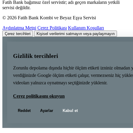
Fatih Bank bağımsız özel servistir; adı geçen markaların yetkili
servisi değildir.
© 2026 Fatih Bank Kombi ve Beyaz Eşya Servisi
Aydınlatma Metni
Çerez Politikası
Kullanım Koşulları
Çerez tercihleri
Kişisel verilerimi satmayın veya paylaşmayın
Gizlilik tercihleri
Zorunlu depolama dışında hiçbir ölçüm etiketi izniniz olmadan 
verdiğinizde Google ölçüm etiketi çalışır, vermezseniz hiç yük
videoları yalnızca oynatmayı seçtiğinizde yüklenir.
Çerez politikasını okuyun
Reddet
Ayarlar
Kabul et