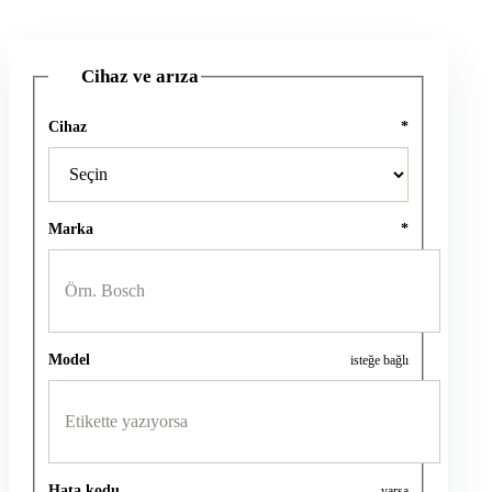
Cihaz ve arıza
1
Cihaz
*
Marka
*
Model
isteğe bağlı
Hata kodu
varsa