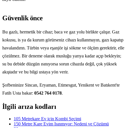
Güvenlik önce
Bu gazlı, hermetik bir cihaz; baca ve gaz yolu birlikte çalışır. Gaz
kokusu, is ya da kurum görürseniz cihazı kullanmayın, gazı kapatıp
havalandırın. Türbin veya eşanjör işi sökme ve ölçüm gerektirir, elle
çözülmez. Bir deneme olarak musluğu yarıya kadar açıp bekleyin;
su bu debide düzgün ısınıyorsa sorun cihazda değil, çok yüksek
akıştadır ve bu bilgi ustaya yön verir.
Şofbeninize Sincan, Eryaman, Etimesgut, Yenikent ve Batıkent'te
Fatih Usta bakar:
0542 764 0178
.
İlgili arıza kodları
105 Metrekare Ev için Kombi Seçimi
150 Metre Kare Evim Isınmıyor: Nedeni ve Çözümü