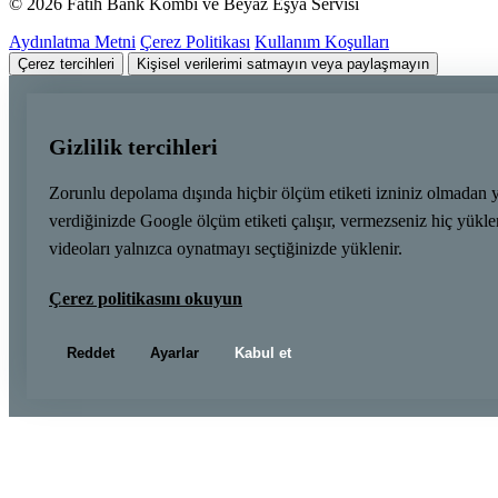
© 2026 Fatih Bank Kombi ve Beyaz Eşya Servisi
Aydınlatma Metni
Çerez Politikası
Kullanım Koşulları
Çerez tercihleri
Kişisel verilerimi satmayın veya paylaşmayın
Gizlilik tercihleri
Zorunlu depolama dışında hiçbir ölçüm etiketi izniniz olmadan 
verdiğinizde Google ölçüm etiketi çalışır, vermezseniz hiç yük
videoları yalnızca oynatmayı seçtiğinizde yüklenir.
Çerez politikasını okuyun
Reddet
Ayarlar
Kabul et