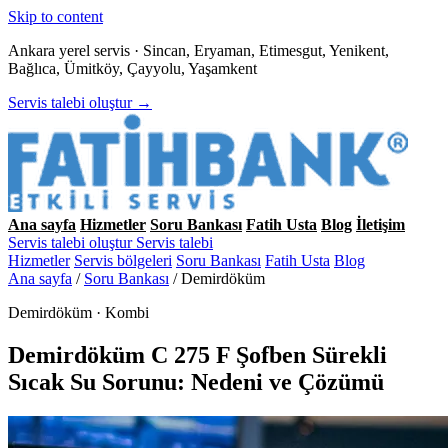
Skip to content
Ankara yerel servis · Sincan, Eryaman, Etimesgut, Yenikent,
Bağlıca, Ümitköy, Çayyolu, Yaşamkent
Servis talebi oluştur →
Ana sayfa
Hizmetler
Soru Bankası
Fatih Usta
Blog
İletişim
Servis talebi oluştur
Servis talebi
Hizmetler
Servis bölgeleri
Soru Bankası
Fatih Usta
Blog
Ana sayfa
/
Soru Bankası
/
Demirdöküm
Demirdöküm · Kombi
Demirdöküm C 275 F Şofben Sürekli
Sıcak Su Sorunu: Nedeni ve Çözümü