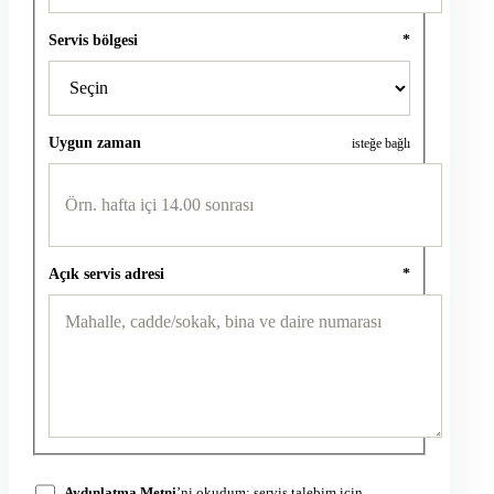
Servis bölgesi
*
Uygun zaman
isteğe bağlı
Açık servis adresi
*
Aydınlatma Metni
’ni okudum; servis talebim için