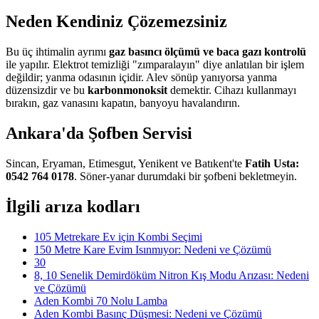
Neden Kendiniz Çözemezsiniz
Bu üç ihtimalin ayrımı
gaz basıncı ölçümü ve baca gazı kontrolü
ile yapılır. Elektrot temizliği "zımparalayın" diye anlatılan bir işlem
değildir; yanma odasının içidir. Alev sönüp yanıyorsa yanma
düzensizdir ve bu
karbonmonoksit
demektir. Cihazı kullanmayı
bırakın, gaz vanasını kapatın, banyoyu havalandırın.
Ankara'da Şofben Servisi
Sincan, Eryaman, Etimesgut, Yenikent ve Batıkent'te
Fatih Usta:
0542 764 0178
. Söner-yanar durumdaki bir şofbeni bekletmeyin.
İlgili arıza kodları
105 Metrekare Ev için Kombi Seçimi
150 Metre Kare Evim Isınmıyor: Nedeni ve Çözümü
30
8, 10 Senelik Demirdöküm Nitron Kış Modu Arızası: Nedeni
ve Çözümü
Aden Kombi 70 Nolu Lamba
Aden Kombi Basınç Düşmesi: Nedeni ve Çözümü