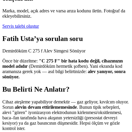
Marka, model, açık adres ve varsa arıza kodunu iletin. Fotoğraf da
ekleyebilirsiniz.
Servis talebi oluştur
Fatih Usta’ya sorulan soru
Demirdöküm C 275 f Alev Simgesi Sönüyor
Önce bir düzeltme:
"C 275 F" bir hata kodu değil, cihazınızın
model adıdır
(Demirdöküm hermetik şofben). Yani ekranda kod
aramanıza gerek yok — asıl bilgi belirtinizde:
alev yanıyor, sonra
sönüyor.
Bu Belirti Ne Anlatır?
Cihaz ateşleme yapabiliyor demektir — gaz geliyor, kıvılcım oluyor.
Sorun
alevin devam ettirilememesinde
. Bunun tipik sebepleri,
alevi "gören" iyonizasyon elektrodunun kirlenmesi/oksitlenmesi,
baca–fan tarafında hava akışının yetersizliği (presostat devreyi
kesiyor) ya da gaz basıncının düşmesidir. Hepsi ölçüm ve gözle
kontrol ister.