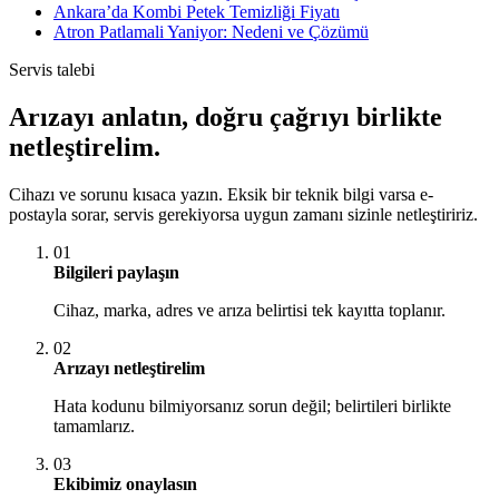
Ankara’da Kombi Petek Temizliği Fiyatı
Atron Patlamali Yaniyor: Nedeni ve Çözümü
Servis talebi
Arızayı anlatın, doğru çağrıyı birlikte
netleştirelim.
Cihazı ve sorunu kısaca yazın. Eksik bir teknik bilgi varsa e-
postayla sorar, servis gerekiyorsa uygun zamanı sizinle netleştiririz.
01
Bilgileri paylaşın
Cihaz, marka, adres ve arıza belirtisi tek kayıtta toplanır.
02
Arızayı netleştirelim
Hata kodunu bilmiyorsanız sorun değil; belirtileri birlikte
tamamlarız.
03
Ekibimiz onaylasın