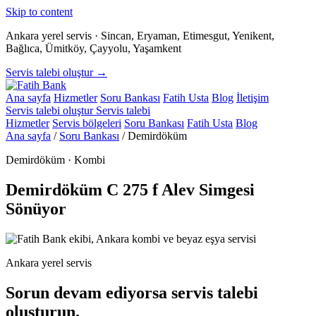
Skip to content
Ankara yerel servis · Sincan, Eryaman, Etimesgut, Yenikent,
Bağlıca, Ümitköy, Çayyolu, Yaşamkent
Servis talebi oluştur →
Ana sayfa
Hizmetler
Soru Bankası
Fatih Usta
Blog
İletişim
Servis talebi oluştur
Servis talebi
Hizmetler
Servis bölgeleri
Soru Bankası
Fatih Usta
Blog
Ana sayfa
/
Soru Bankası
/
Demirdöküm
Demirdöküm · Kombi
Demirdöküm C 275 f Alev Simgesi
Sönüyor
Ankara yerel servis
Sorun devam ediyorsa servis talebi
oluşturun.