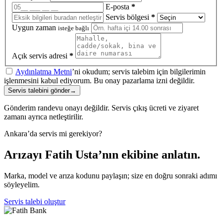
E-posta
*
Servis bölgesi
*
Uygun zaman
isteğe bağlı
Açık servis adresi
*
Aydınlatma Metni
’ni okudum; servis talebim için bilgilerimin
işlenmesini kabul ediyorum. Bu onay pazarlama izni değildir.
Servis talebini gönder
→
Gönderim randevu onayı değildir. Servis çıkış ücreti ve ziyaret
zamanı ayrıca netleştirilir.
Ankara’da servis mi gerekiyor?
Arızayı Fatih Usta’nın ekibine anlatın.
Marka, model ve arıza kodunu paylaşın; size en doğru sonraki adımı
söyleyelim.
Servis talebi oluştur