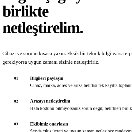
birlikte
netleştirelim.
Cihazı ve sorunu kısaca yazın. Eksik bir teknik bilgi varsa e-p
gerekiyorsa uygun zamanı sizinle netleştiririz.
Bilgileri paylaşın
01
Cihaz, marka, adres ve arıza belirtisi tek kayıtta toplanır
Arızayı netleştirelim
02
Hata kodunu bilmiyorsanız sorun değil; belirtileri birli
Ekibimiz onaylasın
03
Servis çıkış ücreti ve uygun zaman netleşince randevuy