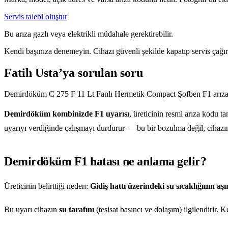
Servis talebi oluştur
Bu arıza gazlı veya elektrikli müdahale gerektirebilir.
Kendi başınıza denemeyin. Cihazı güvenli şekilde kapatıp servis çağır
Fatih Usta’ya sorulan soru
Demirdöküm C 275 F 11 Lt Fanlı Hermetik Compact Şofben F1 arıza
Demirdöküm kombinizde F1 uyarısı
, üreticinin resmi arıza kodu t
uyarıyı verdiğinde çalışmayı durdurur — bu bir bozulma değil, cihazın
Demirdöküm F1 hatası ne anlama gelir?
Üreticinin belirttiği neden:
Gidiş hattı üzerindeki su sıcaklığının aşı
Bu uyarı cihazın
su tarafını
(tesisat basıncı ve dolaşım) ilgilendirir.