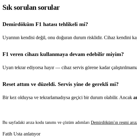
Sık sorulan sorular
Demirdöküm F1 hatası tehlikeli mi?
Uyarının kendisi değil, onu doğuran durum risklidir. Cihaz kendini kap
F1 veren cihazı kullanmaya devam edebilir miyim?
Uyarı tekrar ediyorsa hayır — cihaz servis görene kadar çalıştırılmama
Reset attım ve düzeldi. Servis yine de gerekli mi?
Bir kez olduysa ve tekrarlamadıysa geçici bir durum olabilir. Ancak
a
Bu sayfadaki arıza kodu tanımı ve çözüm adımları
Demirdöküm'ın resmi arız
Fatih Usta anlatıyor