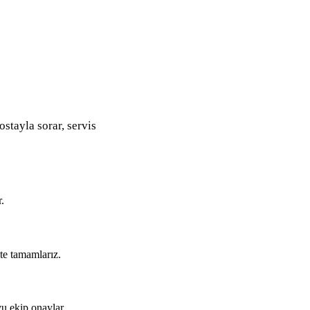
ostayla sorar, servis
.
kte tamamlarız.
u ekip onaylar.