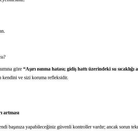
ın.
sı?
anımına göre
“Aşırı ısınma hatası; gidiş hattı üzerindeki su sıcaklığı
 kendini ve sizi koruma refleksidir.
rı artması
 Kendi başınıza yapabileceğiniz güvenli kontroller vardır; ancak sorun te