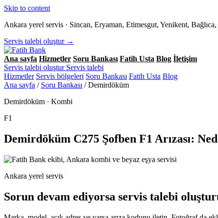
Skip to content
Ankara yerel servis · Sincan, Eryaman, Etimesgut, Yenikent, Bağlıc
Servis talebi oluştur →
Ana sayfa
Hizmetler
Soru Bankası
Fatih Usta
Blog
İletişim
Servis talebi oluştur
Servis talebi
Hizmetler
Servis bölgeleri
Soru Bankası
Fatih Usta
Blog
Ana sayfa
/
Soru Bankası
/
Demirdöküm
Demirdöküm · Kombi
F1
Demirdöküm C275 Şofben F1 Arızası: Ne
Ankara yerel servis
Sorun devam ediyorsa servis talebi oluştur
Marka, model, açık adres ve varsa arıza kodunu iletin. Fotoğraf da ekle