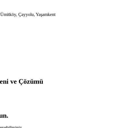
a, Ümitköy, Çayyolu, Yaşamkent
deni ve Çözümü
un.
yebilirsiniz.