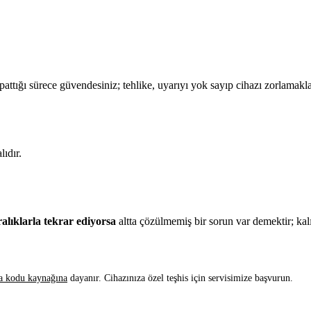
attığı sürece güvendesiniz; tehlike, uyarıyı yok sayıp cihazı zorlamakla
lıdır.
ralıklarla tekrar ediyorsa
altta çözülmemiş bir sorun var demektir; k
a kodu kaynağına
dayanır. Cihazınıza özel teşhis için servisimize başvurun.