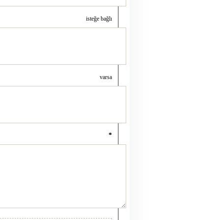
isteğe bağlı
varsa
*