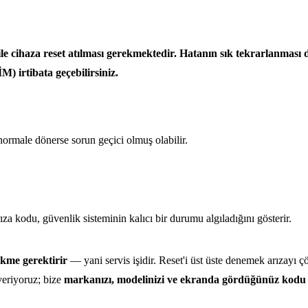
le cihaza reset atılması gerekmektedir. Hatanın sık tekrarlanmas
 irtibata geçebilirsiniz.
 normale dönerse sorun geçici olmuş olabilir.
ıza kodu, güvenlik sisteminin kalıcı bir durumu algıladığını gösterir.
kme gerektirir
— yani servis işidir. Reset'i üst üste denemek arızayı ç
veriyoruz; bize
markanızı, modelinizi ve ekranda gördüğünüz kodu