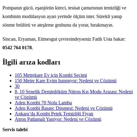
Pompanın gücü, eşanjörün kireci, tesisat çamurunun temizliği ve
kombinin modülasyon ayarı yerinde ölçüm ister. Sürekli yanıp
sönme brülörü ve ateşleme grubunu da yorar, bırakmayın.
Sincan, Eryaman, Etimesgut çevresindeyseniz Fatih Usta bakar:
0542 764 0178
.
İlgili arıza kodları
105 Metrekare Ev için Kombi Seçimi
150 Metre Kare Evim Isınmıyor: Nedeni ve Çözümü
30
8, 10 Senelik Demirdöküm Nitron Kış Modu Arızası: Nedeni
ve Çözümü
Aden Kombi 70 Nolu Lamba
Aden Kombi Basınç Düşmesi: Nedeni ve Çözümü
Ankara’da Kombi Petek Temizliği Fiyatı
Atron Patlamali Yaniyor: Nedeni ve Çözümü
Servis talebi