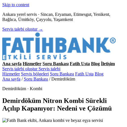
Skip to content
Ankara yerel servis · Sincan, Eryaman, Etimesgut, Yenikent,
Bağlıca, Ümitköy, Çayyolu, Yaşamkent
Servis talebi oluştur →
Ana sayfa
Hizmetler
Soru Bankası
Fatih Usta
Blog
İletişim
Servis talebi oluştur
Servis talebi
Hizmetler
Servis bölgeleri
Soru Bankası
Fatih Usta
Blog
Ana sayfa
/
Soru Bankası
/
Demirdöküm
Demirdöküm · Kombi
Demirdöküm Nitron Kombi Sürekli
Açılıp Kapanıyor: Nedeni ve Çözümü