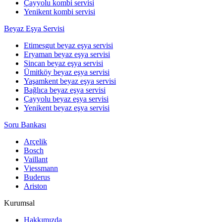
Çayyolu kombi servisi
Yenikent kombi servisi
Beyaz Eşya Servisi
Etimesgut beyaz eşya servisi
Eryaman beyaz eşya servisi
Sincan beyaz eşya servisi
Ümitköy beyaz eşya servisi
Yaşamkent beyaz eşya servisi
Bağlıca beyaz eşya servisi
Çayyolu beyaz eşya servisi
Yenikent beyaz eşya servisi
Soru Bankası
Arçelik
Bosch
Vaillant
Viessmann
Buderus
Ariston
Kurumsal
Hakkımızda