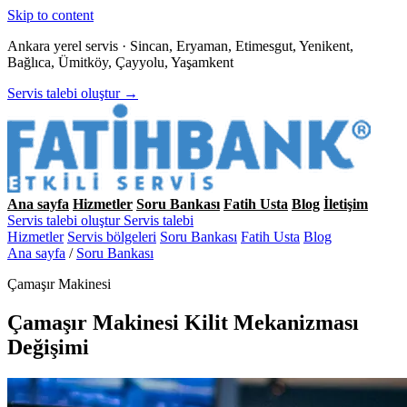
Skip to content
Ankara yerel servis · Sincan, Eryaman, Etimesgut, Yenikent,
Bağlıca, Ümitköy, Çayyolu, Yaşamkent
Servis talebi oluştur →
Ana sayfa
Hizmetler
Soru Bankası
Fatih Usta
Blog
İletişim
Servis talebi oluştur
Servis talebi
Hizmetler
Servis bölgeleri
Soru Bankası
Fatih Usta
Blog
Ana sayfa
/
Soru Bankası
Çamaşır Makinesi
Çamaşır Makinesi Kilit Mekanizması
Değişimi