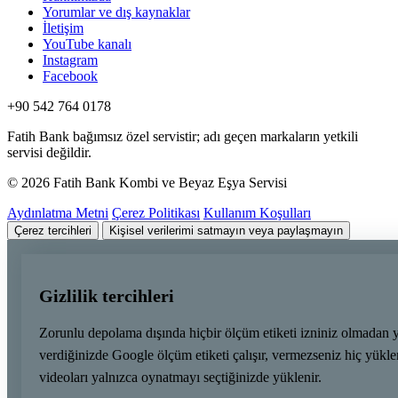
Yorumlar ve dış kaynaklar
İletişim
YouTube kanalı
Instagram
Facebook
+90 542 764 0178
Fatih Bank bağımsız özel servistir; adı geçen markaların yetkili
servisi değildir.
© 2026 Fatih Bank Kombi ve Beyaz Eşya Servisi
Aydınlatma Metni
Çerez Politikası
Kullanım Koşulları
Çerez tercihleri
Kişisel verilerimi satmayın veya paylaşmayın
Gizlilik tercihleri
Zorunlu depolama dışında hiçbir ölçüm etiketi izniniz olmadan 
verdiğinizde Google ölçüm etiketi çalışır, vermezseniz hiç yük
videoları yalnızca oynatmayı seçtiğinizde yüklenir.