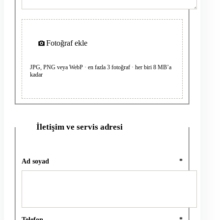
Fotoğraf ekle
JPG, PNG veya WebP · en fazla 3 fotoğraf · her biri 8 MB’a
kadar
İletişim ve servis adresi
2
Ad soyad
*
Telefon
*