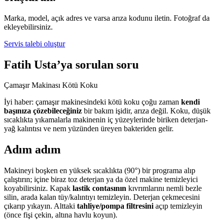
Marka, model, açık adres ve varsa arıza kodunu iletin. Fotoğraf da
ekleyebilirsiniz.
Servis talebi oluştur
Fatih Usta’ya sorulan soru
Çamaşır Makinası Kötü Koku
İyi haber: çamaşır makinesindeki kötü koku çoğu zaman
kendi
başınıza çözebileceğiniz
bir bakım işidir, arıza değil. Koku, düşük
sıcaklıkta yıkamalarla makinenin iç yüzeylerinde biriken deterjan-
yağ kalıntısı ve nem yüzünden üreyen bakteriden gelir.
Adım adım
Makineyi boşken en yüksek sıcaklıkta (90°) bir programa alıp
çalıştırın; içine biraz toz deterjan ya da özel makine temizleyici
koyabilirsiniz. Kapak
lastik contasının
kıvrımlarını nemli bezle
silin, arada kalan tüy/kalıntıyı temizleyin. Deterjan çekmecesini
çıkarıp yıkayın. Alttaki
tahliye/pompa filtresini
açıp temizleyin
(önce fişi çekin, altına havlu koyun).