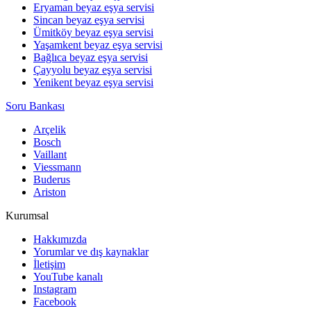
Eryaman beyaz eşya servisi
Sincan beyaz eşya servisi
Ümitköy beyaz eşya servisi
Yaşamkent beyaz eşya servisi
Bağlıca beyaz eşya servisi
Çayyolu beyaz eşya servisi
Yenikent beyaz eşya servisi
Soru Bankası
Arçelik
Bosch
Vaillant
Viessmann
Buderus
Ariston
Kurumsal
Hakkımızda
Yorumlar ve dış kaynaklar
İletişim
YouTube kanalı
Instagram
Facebook