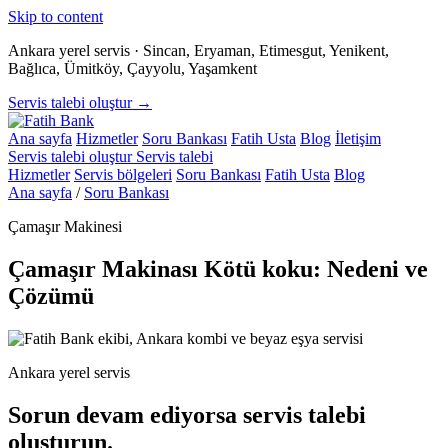
Skip to content
Ankara yerel servis · Sincan, Eryaman, Etimesgut, Yenikent,
Bağlıca, Ümitköy, Çayyolu, Yaşamkent
Servis talebi oluştur →
Ana sayfa
Hizmetler
Soru Bankası
Fatih Usta
Blog
İletişim
Servis talebi oluştur
Servis talebi
Hizmetler
Servis bölgeleri
Soru Bankası
Fatih Usta
Blog
Ana sayfa
/
Soru Bankası
Çamaşır Makinesi
Çamaşır Makinası Kötü koku: Nedeni ve
Çözümü
Ankara yerel servis
Sorun devam ediyorsa servis talebi
oluşturun.