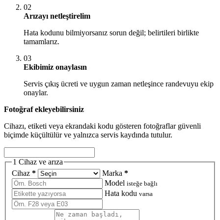
02
Arızayı netleştirelim
Hata kodunu bilmiyorsanız sorun değil; belirtileri birlikte
tamamlarız.
03
Ekibimiz onaylasın
Servis çıkış ücreti ve uygun zaman netleşince randevuyu ekip
onaylar.
Fotoğraf ekleyebilirsiniz
Cihazı, etiketi veya ekrandaki kodu gösteren fotoğraflar güvenli
biçimde küçültülür ve yalnızca servis kaydında tutulur.
1
Cihaz ve arıza
Cihaz
*
Marka
*
Model
isteğe bağlı
Hata kodu
varsa