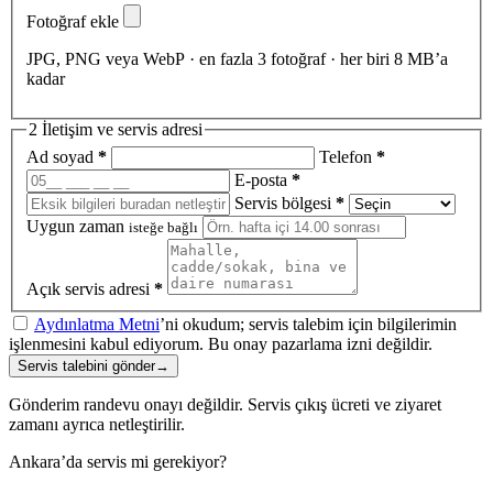
Fotoğraf ekle
JPG, PNG veya WebP · en fazla 3 fotoğraf · her biri 8 MB’a
kadar
2
İletişim ve servis adresi
Ad soyad
*
Telefon
*
E-posta
*
Servis bölgesi
*
Uygun zaman
isteğe bağlı
Açık servis adresi
*
Aydınlatma Metni
’ni okudum; servis talebim için bilgilerimin
işlenmesini kabul ediyorum. Bu onay pazarlama izni değildir.
Servis talebini gönder
→
Gönderim randevu onayı değildir. Servis çıkış ücreti ve ziyaret
zamanı ayrıca netleştirilir.
Ankara’da servis mi gerekiyor?