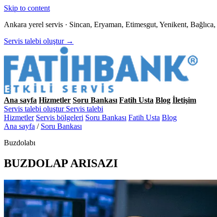
Skip to content
Ankara yerel servis · Sincan, Eryaman, Etimesgut, Yenikent, Bağlıc
Servis talebi oluştur →
Ana sayfa
Hizmetler
Soru Bankası
Fatih Usta
Blog
İletişim
Servis talebi oluştur
Servis talebi
Hizmetler
Servis bölgeleri
Soru Bankası
Fatih Usta
Blog
Ana sayfa
/
Soru Bankası
Buzdolabı
BUZDOLAP ARISAZI