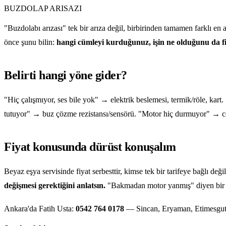
BUZDOLAP ARISAZI
"Buzdolabı arızası" tek bir arıza değil, birbirinden tamamen farklı e
önce şunu bilin:
hangi cümleyi kurduğunuz, işin ne olduğunu da fiy
Belirti hangi yöne gider?
"Hiç çalışmıyor, ses bile yok" → elektrik beslemesi, termik/röle, ka
tutuyor" → buz çözme rezistansı/sensörü. "Motor hiç durmuyor" → conta,
Fiyat konusunda dürüst konuşalım
Beyaz eşya servisinde fiyat serbesttir, kimse tek bir tarifeye bağlı de
değişmesi gerektiğini anlatsın.
"Bakmadan motor yanmış" diyen bir teşh
Ankara'da Fatih Usta:
0542 764 0178
— Sincan, Eryaman, Etimesgut, Y