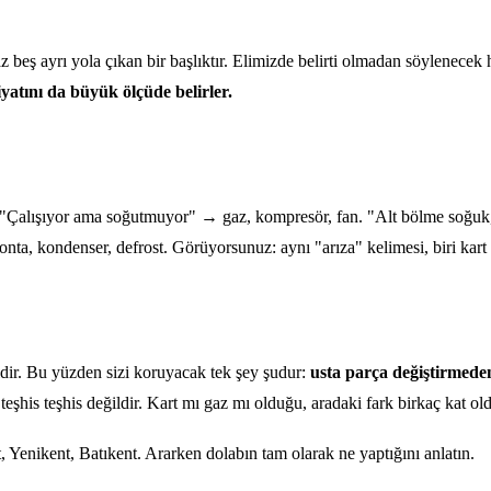
n az beş ayrı yola çıkan bir başlıktır. Elimizde belirti olmadan söylene
atını da büyük ölçüde belirler.
rt. "Çalışıyor ama soğutmuyor" → gaz, kompresör, fan. "Alt bölme soğuk
 kondenser, defrost. Görüyorsunuz: aynı "arıza" kelimesi, biri kart bir
ğildir. Bu yüzden sizi koruyacak tek şey şudur:
usta parça değiştirmede
is teşhis değildir. Kart mı gaz mı olduğu, aradaki fark birkaç kat oldu
enikent, Batıkent. Ararken dolabın tam olarak ne yaptığını anlatın.