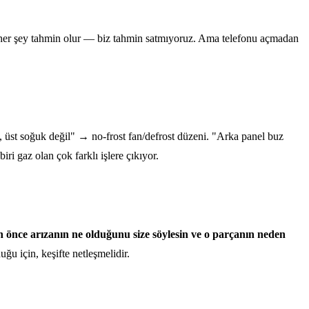
cek her şey tahmin olur — biz tahmin satmıyoruz. Ama telefonu açmadan
, üst soğuk değil" → no-frost fan/defrost düzeni. "Arka panel buz
i gaz olan çok farklı işlere çıkıyor.
n önce arızanın ne olduğunu size söylesin ve o parçanın neden
ğu için, keşifte netleşmelidir.