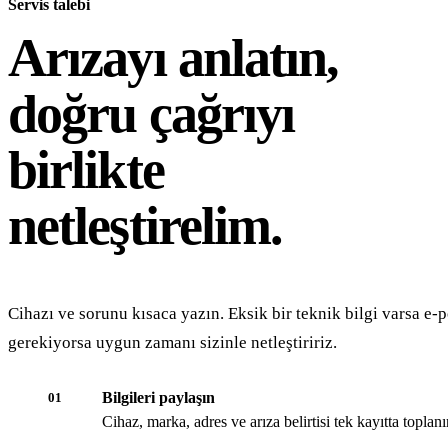
Servis talebi
Arızayı anlatın,
doğru çağrıyı
birlikte
netleştirelim.
Cihazı ve sorunu kısaca yazın. Eksik bir teknik bilgi varsa e-p
gerekiyorsa uygun zamanı sizinle netleştiririz.
Bilgileri paylaşın
01
Cihaz, marka, adres ve arıza belirtisi tek kayıtta toplanır