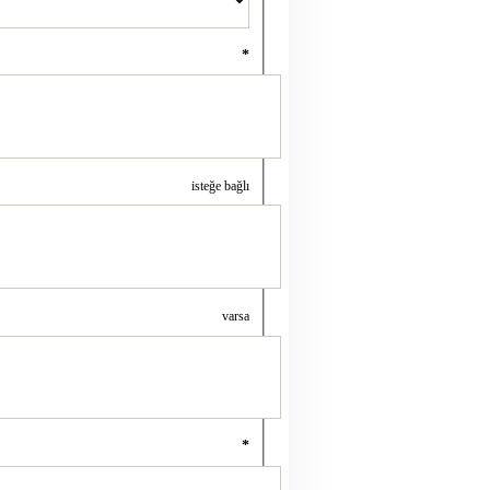
*
isteğe bağlı
varsa
*