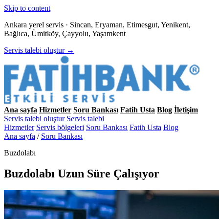
Skip to content
Ankara yerel servis · Sincan, Eryaman, Etimesgut, Yenikent,
Bağlıca, Ümitköy, Çayyolu, Yaşamkent
Servis talebi oluştur →
Ana sayfa
Hizmetler
Soru Bankası
Fatih Usta
Blog
İletişim
Servis talebi oluştur
Servis talebi
Hizmetler
Servis bölgeleri
Soru Bankası
Fatih Usta
Blog
Ana sayfa
/
Soru Bankası
Buzdolabı
Buzdolabı Uzun Süre Çalışıyor