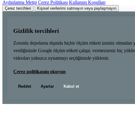
Aydınlatma Metni
Çerez Politikası
Kullanım Koşulları
Çerez tercihleri
Kişisel verilerimi satmayın veya paylaşmayın
Gizlilik tercihleri
Zorunlu depolama dışında hiçbir ölçüm etiketi izniniz olmadan 
verdiğinizde Google ölçüm etiketi çalışır, vermezseniz hiç yük
videoları yalnızca oynatmayı seçtiğinizde yüklenir.
Çerez politikasını okuyun
Reddet
Ayarlar
Kabul et