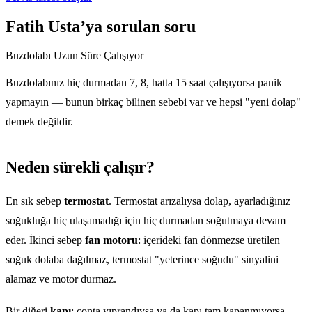
Fatih Usta’ya sorulan soru
Buzdolabı Uzun Süre Çalışıyor
Buzdolabınız hiç durmadan 7, 8, hatta 15 saat çalışıyorsa panik
yapmayın — bunun birkaç bilinen sebebi var ve hepsi "yeni dolap"
demek değildir.
Neden sürekli çalışır?
En sık sebep
termostat
. Termostat arızalıysa dolap, ayarladığınız
soğukluğa hiç ulaşamadığı için hiç durmadan soğutmaya devam
eder. İkinci sebep
fan motoru
: içerideki fan dönmezse üretilen
soğuk dolaba dağılmaz, termostat "yeterince soğudu" sinyalini
alamaz ve motor durmaz.
Bir diğeri
kapı
: conta yıprandıysa ya da kapı tam kapanmıyorsa