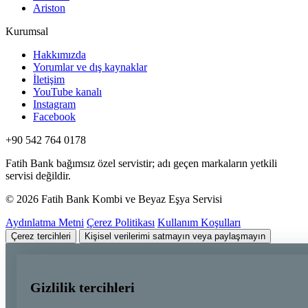
Ariston
Kurumsal
Hakkımızda
Yorumlar ve dış kaynaklar
İletişim
YouTube kanalı
Instagram
Facebook
+90 542 764 0178
Fatih Bank bağımsız özel servistir; adı geçen markaların yetkili
servisi değildir.
© 2026 Fatih Bank Kombi ve Beyaz Eşya Servisi
Aydınlatma Metni
Çerez Politikası
Kullanım Koşulları
Çerez tercihleri
Kişisel verilerimi satmayın veya paylaşmayın
Gizlilik tercihleri