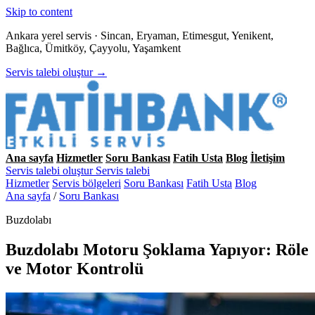
Skip to content
Ankara yerel servis · Sincan, Eryaman, Etimesgut, Yenikent,
Bağlıca, Ümitköy, Çayyolu, Yaşamkent
Servis talebi oluştur →
Ana sayfa
Hizmetler
Soru Bankası
Fatih Usta
Blog
İletişim
Servis talebi oluştur
Servis talebi
Hizmetler
Servis bölgeleri
Soru Bankası
Fatih Usta
Blog
Ana sayfa
/
Soru Bankası
Buzdolabı
Buzdolabı Motoru Şoklama Yapıyor: Röle
ve Motor Kontrolü