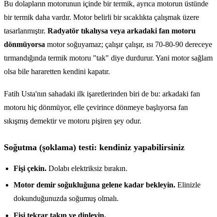
Bu dolapların motorunun içinde bir termik, ayrıca motorun üstünde
bir termik daha vardır. Motor belirli bir sıcaklıkta çalışmak üzere
tasarlanmıştır.
Radyatör tıkalıysa veya arkadaki fan motoru
dönmüyorsa
motor soğuyamaz; çalışır çalışır, ısı 70-80-90 dereceye
tırmandığında termik motoru "tak" diye durdurur. Yani motor sağlam
olsa bile hararetten kendini kapatır.
Fatih Usta'nın sahadaki ilk işaretlerinden biri de bu: arkadaki fan
motoru hiç dönmüyor, elle çevirince dönmeye başlıyorsa fan
sıkışmış demektir ve motoru pişiren şey odur.
Soğutma (şoklama) testi: kendiniz yapabilirsiniz
Fişi çekin.
Dolabı elektriksiz bırakın.
Motor demir soğukluğuna gelene kadar bekleyin.
Elinizle
dokunduğunuzda soğumuş olmalı.
Fişi tekrar takın ve dinleyin.