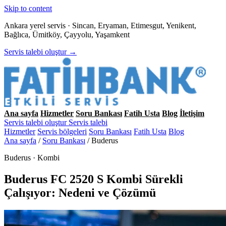
Skip to content
Ankara yerel servis · Sincan, Eryaman, Etimesgut, Yenikent,
Bağlıca, Ümitköy, Çayyolu, Yaşamkent
Servis talebi oluştur →
Ana sayfa
Hizmetler
Soru Bankası
Fatih Usta
Blog
İletişim
Servis talebi oluştur
Servis talebi
Hizmetler
Servis bölgeleri
Soru Bankası
Fatih Usta
Blog
Ana sayfa
/
Soru Bankası
/
Buderus
Buderus · Kombi
Buderus FC 2520 S Kombi Sürekli
Çalışıyor: Nedeni ve Çözümü