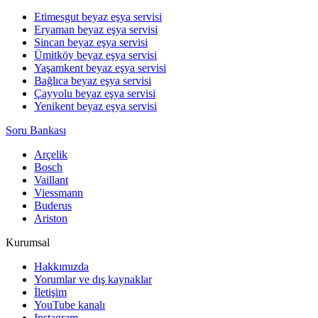
Etimesgut beyaz eşya servisi
Eryaman beyaz eşya servisi
Sincan beyaz eşya servisi
Ümitköy beyaz eşya servisi
Yaşamkent beyaz eşya servisi
Bağlıca beyaz eşya servisi
Çayyolu beyaz eşya servisi
Yenikent beyaz eşya servisi
Soru Bankası
Arçelik
Bosch
Vaillant
Viessmann
Buderus
Ariston
Kurumsal
Hakkımızda
Yorumlar ve dış kaynaklar
İletişim
YouTube kanalı
Instagram