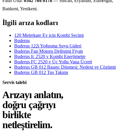
Fatih Usta:
0542 764 0178
— Sincan, Eryaman, Etimesgut,
Batıkent, Yenikent.
İlgili arıza kodları
120 Metrekare Ev için Kombi Seçimi
Buderus
Buderus 122i Yoğuşma Suyu Gideri
Buderus Fan Motoru Değişimi Fiyatı
Buderus fc 2520 v Kombi Enerjimetre
Buderus FC 2520 v Üç Yollu Vana Ücreti
Buderus GB 012 Basınç Düşmesi: Nedeni ve Çözümü
Buderus GB 012 Tuş Takımı
Servis talebi
Arızayı anlatın,
doğru çağrıyı
birlikte
netleştirelim.