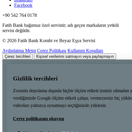
Facebook
+90 542 764 0178
Fatih Bank bağımsız özel servistir; adı geçen markaların yetkili
servisi değildir.
© 2026 Fatih Bank Kombi ve Beyaz Eşya Servisi
Aydınlatma Metni
Çerez Politikası
Kullanım Koşulları
Çerez tercihleri
Kişisel verilerimi satmayın veya paylaşmayın
Gizlilik tercihleri
Zorunlu depolama dışında hiçbir ölçüm etiketi izniniz olmadan 
verdiğinizde Google ölçüm etiketi çalışır, vermezseniz hiç yük
videoları yalnızca oynatmayı seçtiğinizde yüklenir.
Çerez politikasını okuyun