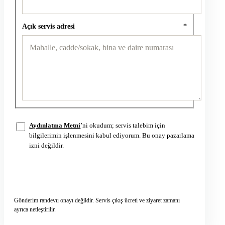
Açık servis adresi
*
Aydınlatma Metni
’ni okudum; servis talebim için
bilgilerimin işlenmesini kabul ediyorum. Bu onay pazarlama
izni değildir.
Servis talebini gönder
→
Gönderim randevu onayı değildir. Servis çıkış ücreti ve ziyaret zamanı
ayrıca netleştirilir.