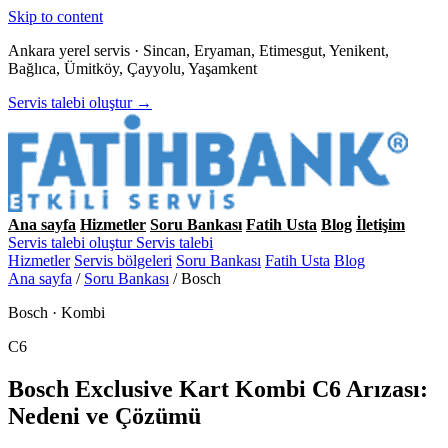
Skip to content
Ankara yerel servis · Sincan, Eryaman, Etimesgut, Yenikent,
Bağlıca, Ümitköy, Çayyolu, Yaşamkent
Servis talebi oluştur →
Ana sayfa
Hizmetler
Soru Bankası
Fatih Usta
Blog
İletişim
Servis talebi oluştur
Servis talebi
Hizmetler
Servis bölgeleri
Soru Bankası
Fatih Usta
Blog
Ana sayfa
/
Soru Bankası
/
Bosch
Bosch · Kombi
C6
Bosch Exclusive Kart Kombi C6 Arızası:
Nedeni ve Çözümü