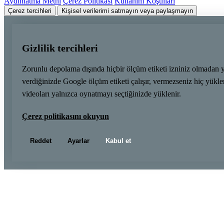
Aydınlatma Metni
Çerez Politikası
Kullanım Koşulları
Çerez tercihleri
Kişisel verilerimi satmayın veya paylaşmayın
Gizlilik tercihleri
Zorunlu depolama dışında hiçbir ölçüm etiketi izniniz olmadan 
verdiğinizde Google ölçüm etiketi çalışır, vermezseniz hiç yük
videoları yalnızca oynatmayı seçtiğinizde yüklenir.
Çerez politikasını okuyun
Reddet
Ayarlar
Kabul et