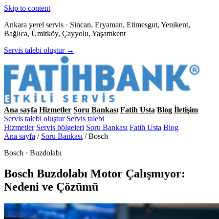
Skip to content
Ankara yerel servis · Sincan, Eryaman, Etimesgut, Yenikent,
Bağlıca, Ümitköy, Çayyolu, Yaşamkent
Servis talebi oluştur →
Ana sayfa
Hizmetler
Soru Bankası
Fatih Usta
Blog
İletişim
Servis talebi oluştur
Servis talebi
Hizmetler
Servis bölgeleri
Soru Bankası
Fatih Usta
Blog
Ana sayfa
/
Soru Bankası
/
Bosch
Bosch · Buzdolabı
Bosch Buzdolabı Motor Çalışmıyor:
Nedeni ve Çözümü