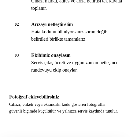
Cihaz, marka, adres ve arıza belirtisi tek kayıtta
toplanır.
Arızayı netleştirelim
02
Hata kodunu bilmiyorsanız sorun değil;
belirtileri birlikte tamamlarız.
Ekibimiz onaylasın
03
Servis çıkış ücreti ve uygun zaman netleşince
randevuyu ekip onaylar.
Fotoğraf ekleyebilirsiniz
Cihazı, etiketi veya ekrandaki kodu gösteren fotoğraflar
güvenli biçimde küçültülür ve yalnızca servis kaydında tutulur.