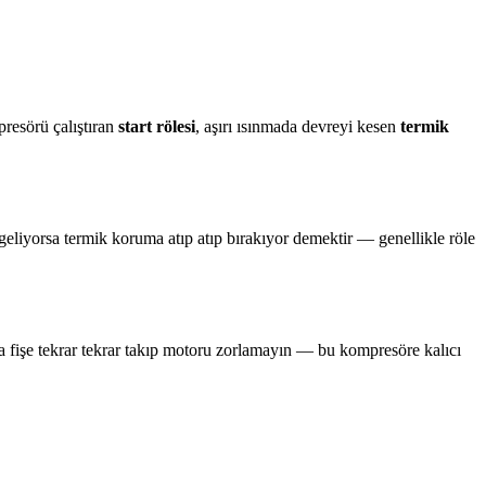
resörü çalıştıran
start rölesi
, aşırı ısınmada devreyi kesen
termik
 geliyorsa termik koruma atıp atıp bırakıyor demektir — genellikle röle
a fişe tekrar tekrar takıp motoru zorlamayın — bu kompresöre kalıcı