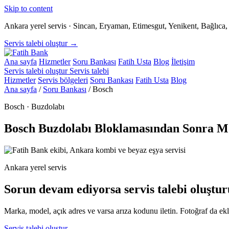
Skip to content
Ankara yerel servis · Sincan, Eryaman, Etimesgut, Yenikent, Bağlıc
Servis talebi oluştur →
Ana sayfa
Hizmetler
Soru Bankası
Fatih Usta
Blog
İletişim
Servis talebi oluştur
Servis talebi
Hizmetler
Servis bölgeleri
Soru Bankası
Fatih Usta
Blog
Ana sayfa
/
Soru Bankası
/
Bosch
Bosch · Buzdolabı
Bosch Buzdolabı Bloklamasından Sonra M
Ankara yerel servis
Sorun devam ediyorsa servis talebi oluştur
Marka, model, açık adres ve varsa arıza kodunu iletin. Fotoğraf da ekle
Servis talebi oluştur