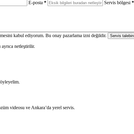
E-posta
*
Servis bölgesi
*
enmesini kabul ediyorum. Bu onay pazarlama izni değildir.
Servis talebin
yrıca netleştirilir.
söyleyelim.
çözüm videosu ve Ankara’da yerel servis.