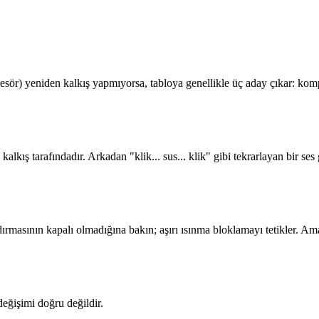
sör) yeniden kalkış yapmıyorsa, tabloya genellikle üç aday çıkar: komp
kış tarafındadır. Arkadan "klik... sus... klik" gibi tekrarlayan bir ses
rmasının kapalı olmadığına bakın; aşırı ısınma bloklamayı tetikler. Am
değişimi doğru değildir.