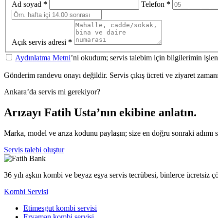
Ad soyad
*
Telefon
*
Açık servis adresi
*
Aydınlatma Metni
’ni okudum; servis talebim için bilgilerimin işl
Gönderim randevu onayı değildir. Servis çıkış ücreti ve ziyaret zamanı a
Ankara’da servis mi gerekiyor?
Arızayı Fatih Usta’nın ekibine anlatın.
Marka, model ve arıza kodunu paylaşın; size en doğru sonraki adımı 
Servis talebi oluştur
36 yılı aşkın kombi ve beyaz eşya servis tecrübesi, binlerce ücretsiz 
Kombi Servisi
Etimesgut kombi servisi
Eryaman kombi servisi