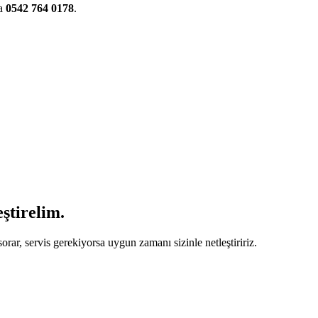
ta
0542 764 0178
.
eştirelim.
orar, servis gerekiyorsa uygun zamanı sizinle netleştiririz.