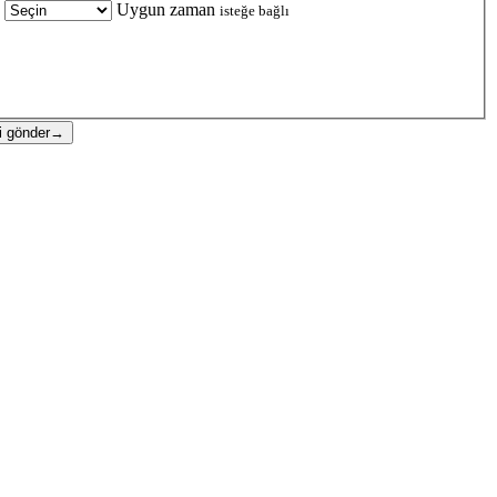
Uygun zaman
isteğe bağlı
i gönder
→