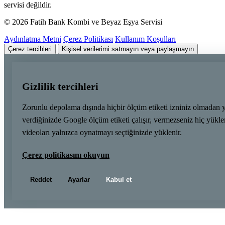
servisi değildir.
© 2026 Fatih Bank Kombi ve Beyaz Eşya Servisi
Aydınlatma Metni
Çerez Politikası
Kullanım Koşulları
Çerez tercihleri
Kişisel verilerimi satmayın veya paylaşmayın
Gizlilik tercihleri
Zorunlu depolama dışında hiçbir ölçüm etiketi izniniz olmadan 
verdiğinizde Google ölçüm etiketi çalışır, vermezseniz hiç yük
videoları yalnızca oynatmayı seçtiğinizde yüklenir.
Çerez politikasını okuyun
Reddet
Ayarlar
Kabul et