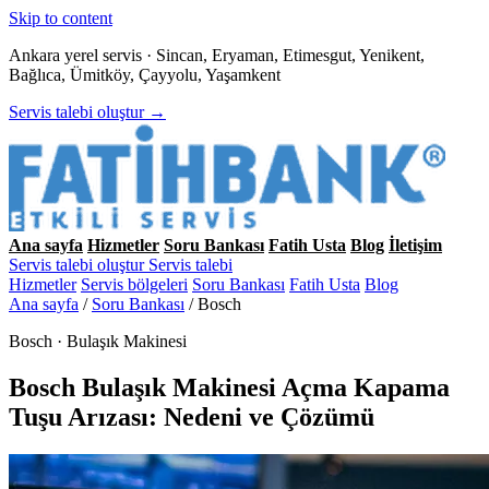
Skip to content
Ankara yerel servis · Sincan, Eryaman, Etimesgut, Yenikent,
Bağlıca, Ümitköy, Çayyolu, Yaşamkent
Servis talebi oluştur →
Ana sayfa
Hizmetler
Soru Bankası
Fatih Usta
Blog
İletişim
Servis talebi oluştur
Servis talebi
Hizmetler
Servis bölgeleri
Soru Bankası
Fatih Usta
Blog
Ana sayfa
/
Soru Bankası
/
Bosch
Bosch · Bulaşık Makinesi
Bosch Bulaşık Makinesi Açma Kapama
Tuşu Arızası: Nedeni ve Çözümü