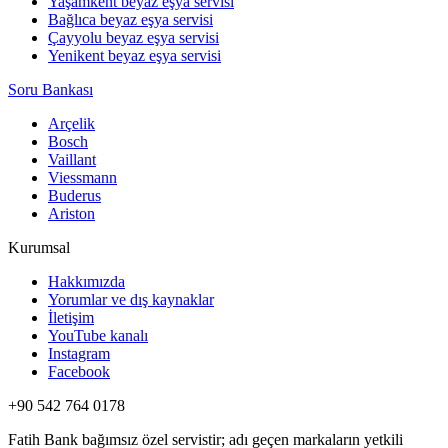
Yaşamkent beyaz eşya servisi
Bağlıca beyaz eşya servisi
Çayyolu beyaz eşya servisi
Yenikent beyaz eşya servisi
Soru Bankası
Arçelik
Bosch
Vaillant
Viessmann
Buderus
Ariston
Kurumsal
Hakkımızda
Yorumlar ve dış kaynaklar
İletişim
YouTube kanalı
Instagram
Facebook
+90 542 764 0178
Fatih Bank bağımsız özel servistir; adı geçen markaların yetkili