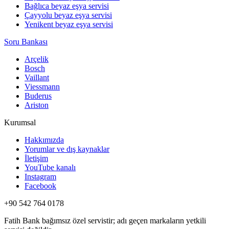
Bağlıca beyaz eşya servisi
Çayyolu beyaz eşya servisi
Yenikent beyaz eşya servisi
Soru Bankası
Arçelik
Bosch
Vaillant
Viessmann
Buderus
Ariston
Kurumsal
Hakkımızda
Yorumlar ve dış kaynaklar
İletişim
YouTube kanalı
Instagram
Facebook
+90 542 764 0178
Fatih Bank bağımsız özel servistir; adı geçen markaların yetkili