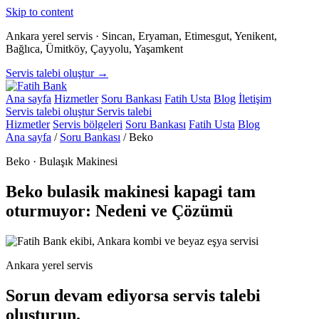
Skip to content
Ankara yerel servis · Sincan, Eryaman, Etimesgut, Yenikent,
Bağlıca, Ümitköy, Çayyolu, Yaşamkent
Servis talebi oluştur →
Ana sayfa
Hizmetler
Soru Bankası
Fatih Usta
Blog
İletişim
Servis talebi oluştur
Servis talebi
Hizmetler
Servis bölgeleri
Soru Bankası
Fatih Usta
Blog
Ana sayfa
/
Soru Bankası
/
Beko
Beko · Bulaşık Makinesi
Beko bulasik makinesi kapagi tam
oturmuyor: Nedeni ve Çözümü
Ankara yerel servis
Sorun devam ediyorsa servis talebi
oluşturun.