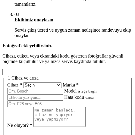
tamamlarız.
03
Ekibimiz onaylasın
Servis çıkış ücreti ve uygun zaman netleşince randevuyu ekip
onaylar.
Fotoğraf ekleyebilirsiniz
Cihazı, etiketi veya ekrandaki kodu gösteren fotoğraflar güvenli
biçimde küçültülür ve yalnızca servis kaydında tutulur.
1
Cihaz ve arıza
Cihaz
*
Marka
*
Model
isteğe bağlı
Hata kodu
varsa
Ne oluyor?
*