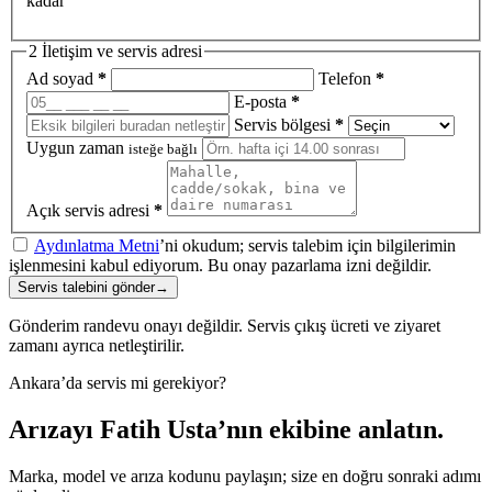
kadar
2
İletişim ve servis adresi
Ad soyad
*
Telefon
*
E-posta
*
Servis bölgesi
*
Uygun zaman
isteğe bağlı
Açık servis adresi
*
Aydınlatma Metni
’ni okudum; servis talebim için bilgilerimin
işlenmesini kabul ediyorum. Bu onay pazarlama izni değildir.
Servis talebini gönder
→
Gönderim randevu onayı değildir. Servis çıkış ücreti ve ziyaret
zamanı ayrıca netleştirilir.
Ankara’da servis mi gerekiyor?
Arızayı Fatih Usta’nın ekibine anlatın.
Marka, model ve arıza kodunu paylaşın; size en doğru sonraki adımı