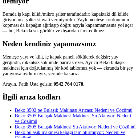
demiyor
Burada iş kapı kilidi/mikro şalter tarafındadır: kapaktaki dil kilide
giriyor ama şalter sinyali vermiyordur. Yaylı menteşe kordonunun
kopması da kapağın ağırlaşıp doğru açıyla kapanmamasına yol açar
— bu, Beko'da sık görülür ve dışarıdan fark edilmez.
Neden kendiniz yapamazsınız
Menteşe yayı ve kilit, iç kapak paneli sökülerek değişir; yay
gergindir, dikkatsiz sökümde parmak ezer. Ayrıca Beko bulaşık
makinesi için doğrulanmış bir kod tablomuz yok — ekranda bir şey
yanıyorsa uydurmayız, yerinde bakarız.
Arayın, Fatih Usta gelsin:
0542 764 0178
.
İlgili arıza kodları
Beko 3502 pe Bulaşık Makinası Arızası: Nedeni ve Çözümü
Beko 3505 Bulaşık Makinesi Makinesi Su Akıtıyor: Nedeni
ve Çözümü
Beko 3505 Bulaşık Makinesi Su Akıtıyor: Nedeni ve Çözümü
Beko bulasik makinesi kapagi tam oturmuyor: Nedeni ve
Çözümü