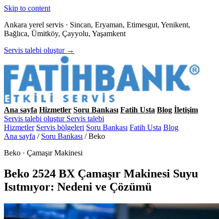
Skip to content
Ankara yerel servis · Sincan, Eryaman, Etimesgut, Yenikent,
Bağlıca, Ümitköy, Çayyolu, Yaşamkent
Servis talebi oluştur →
Ana sayfa
Hizmetler
Soru Bankası
Fatih Usta
Blog
İletişim
Servis talebi oluştur
Servis talebi
Hizmetler
Servis bölgeleri
Soru Bankası
Fatih Usta
Blog
Ana sayfa
/
Soru Bankası
/
Beko
Beko · Çamaşır Makinesi
Beko 2524 BX Çamaşır Makinesi Suyu
Isıtmıyor: Nedeni ve Çözümü