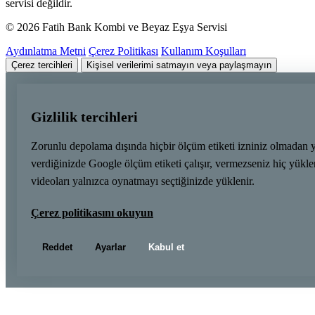
servisi değildir.
© 2026 Fatih Bank Kombi ve Beyaz Eşya Servisi
Aydınlatma Metni
Çerez Politikası
Kullanım Koşulları
Çerez tercihleri
Kişisel verilerimi satmayın veya paylaşmayın
Gizlilik tercihleri
Zorunlu depolama dışında hiçbir ölçüm etiketi izniniz olmadan 
verdiğinizde Google ölçüm etiketi çalışır, vermezseniz hiç yük
videoları yalnızca oynatmayı seçtiğinizde yüklenir.
Çerez politikasını okuyun
Reddet
Ayarlar
Kabul et