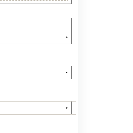
*
*
*