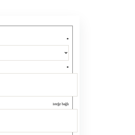
*
*
isteğe bağlı