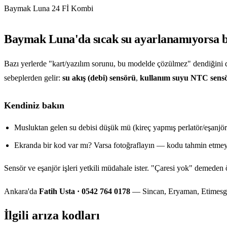
Baymak Luna 24 Fİ Kombi
Baymak Luna'da sıcak su ayarlanamıyorsa b
Bazı yerlerde "kart/yazılım sorunu, bu modelde çözülmez" dendiğini 
sebeplerden gelir:
su akış (debi) sensörü
,
kullanım suyu NTC sens
Kendiniz bakın
Musluktan gelen su debisi düşük mü (kireç yapmış perlatör/eşanjör
Ekranda bir kod var mı? Varsa fotoğraflayın — kodu tahmin etmey
Sensör ve eşanjör işleri yetkili müdahale ister. "Çaresi yok" demeden ö
Ankara'da
Fatih Usta · 0542 764 0178
— Sincan, Eryaman, Etimesgut
İlgili arıza kodları