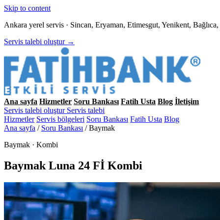
Skip to content
Ankara yerel servis · Sincan, Eryaman, Etimesgut, Yenikent, Bağlıc
Servis talebi oluştur →
Ana sayfa
Hizmetler
Soru Bankası
Fatih Usta
Blog
İletişim
Servis talebi oluştur
Servis talebi
Hizmetler
Servis bölgeleri
Soru Bankası
Fatih Usta
Blog
Ana sayfa
/
Soru Bankası
/
Baymak
Baymak · Kombi
Baymak Luna 24 Fİ Kombi