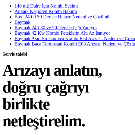
140 m2 Daire İçin Kombi Seçimi
Ankara Keçiören Kombi Bakımı
Baxi 240 fi 50 Derece Hatası: Nedeni ve Çözümü
Baymak
Baymak 24fi 30 ve 50 Derece Işığı Yanıyor
Baymak 42 Kw Kombi Peteklerin Altı Az Isınıyor
Baymak Asiri Su Isinmasi Kombi F24 Arızası: Nedeni ve Çöz
Baymak Baca Termostati Kombi E03 Arızası: Nedeni ve Çöz
Servis talebi
Arızayı anlatın,
doğru çağrıyı
birlikte
netleştirelim.