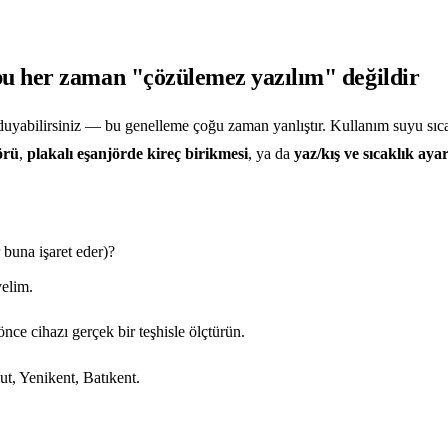
u her zaman "çözülemez yazılım" değildir
duyabilirsiniz — bu genelleme çoğu zaman yanlıştır. Kullanım suyu sıc
örü
,
plakalı eşanjörde kireç birikmesi
, ya da
yaz/kış ve sıcaklık ay
 buna işaret eder)?
elim.
nce cihazı gerçek bir teşhisle ölçtürün.
, Yenikent, Batıkent.