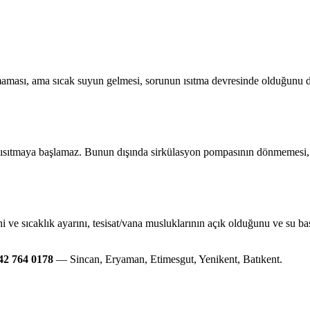
ması, ama sıcak suyun gelmesi, sorunun ısıtma devresinde olduğunu dü
i ısıtmaya başlamaz. Bunun dışında sirkülasyon pompasının dönmemesi,
i ve sıcaklık ayarını, tesisat/vana musluklarının açık olduğunu ve su 
42 764 0178
— Sincan, Eryaman, Etimesgut, Yenikent, Batıkent.