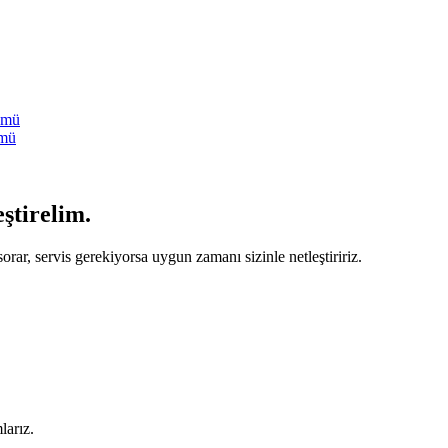
ümü
ümü
eştirelim.
orar, servis gerekiyorsa uygun zamanı sizinle netleştiririz.
larız.