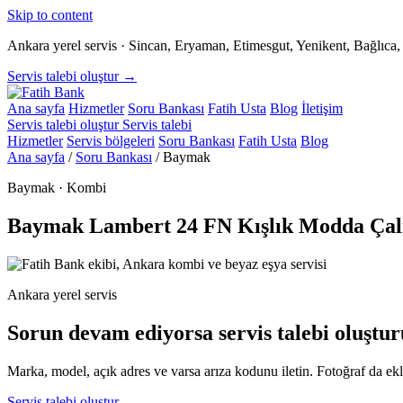
Skip to content
Ankara yerel servis · Sincan, Eryaman, Etimesgut, Yenikent, Bağlıc
Servis talebi oluştur →
Ana sayfa
Hizmetler
Soru Bankası
Fatih Usta
Blog
İletişim
Servis talebi oluştur
Servis talebi
Hizmetler
Servis bölgeleri
Soru Bankası
Fatih Usta
Blog
Ana sayfa
/
Soru Bankası
/
Baymak
Baymak · Kombi
Baymak Lambert 24 FN Kışlık Modda Çal
Ankara yerel servis
Sorun devam ediyorsa servis talebi oluştur
Marka, model, açık adres ve varsa arıza kodunu iletin. Fotoğraf da ekle
Servis talebi oluştur