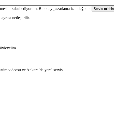
enmesini kabul ediyorum. Bu onay pazarlama izni değildir.
Servis talebin
yrıca netleştirilir.
söyleyelim.
çözüm videosu ve Ankara’da yerel servis.