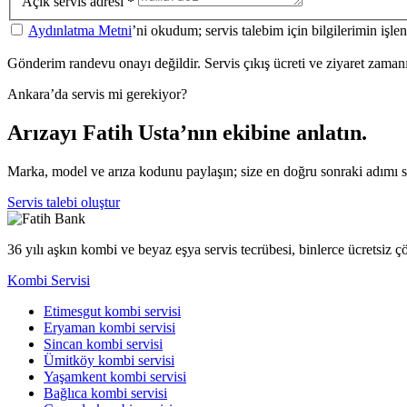
Açık servis adresi
*
Aydınlatma Metni
’ni okudum; servis talebim için bilgilerimin işl
Gönderim randevu onayı değildir. Servis çıkış ücreti ve ziyaret zamanı a
Ankara’da servis mi gerekiyor?
Arızayı Fatih Usta’nın ekibine anlatın.
Marka, model ve arıza kodunu paylaşın; size en doğru sonraki adımı 
Servis talebi oluştur
36 yılı aşkın kombi ve beyaz eşya servis tecrübesi, binlerce ücretsiz 
Kombi Servisi
Etimesgut kombi servisi
Eryaman kombi servisi
Sincan kombi servisi
Ümitköy kombi servisi
Yaşamkent kombi servisi
Bağlıca kombi servisi