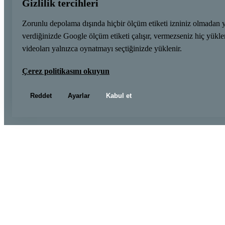
Gizlilik tercihleri
Zorunlu depolama dışında hiçbir ölçüm etiketi izniniz olmadan 
verdiğinizde Google ölçüm etiketi çalışır, vermezseniz hiç yük
videoları yalnızca oynatmayı seçtiğinizde yüklenir.
Çerez politikasını okuyun
Reddet
Ayarlar
Kabul et