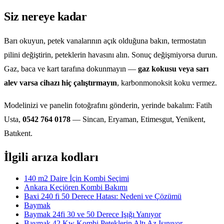
Siz nereye kadar
Barı okuyun, petek vanalarının açık olduğuna bakın, termostatın
pilini değiştirin, peteklerin havasını alın. Sonuç değişmiyorsa durun.
Gaz, baca ve kart tarafına dokunmayın —
gaz kokusu veya sarı
alev varsa cihazı hiç çalıştırmayın
, karbonmonoksit koku vermez.
Modelinizi ve panelin fotoğrafını gönderin, yerinde bakalım: Fatih
Usta,
0542 764 0178
— Sincan, Eryaman, Etimesgut, Yenikent,
Batıkent.
İlgili arıza kodları
140 m2 Daire İçin Kombi Seçimi
Ankara Keçiören Kombi Bakımı
Baxi 240 fi 50 Derece Hatası: Nedeni ve Çözümü
Baymak
Baymak 24fi 30 ve 50 Derece Işığı Yanıyor
Baymak 42 Kw Kombi Peteklerin Altı Az Isınıyor