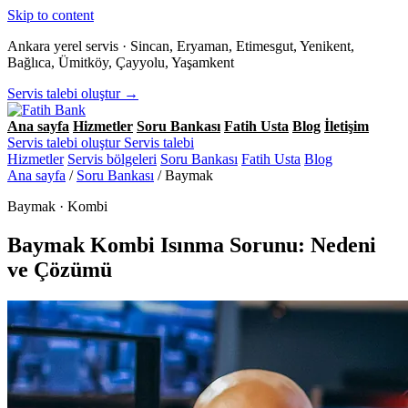
Skip to content
Ankara yerel servis · Sincan, Eryaman, Etimesgut, Yenikent,
Bağlıca, Ümitköy, Çayyolu, Yaşamkent
Servis talebi oluştur →
Ana sayfa
Hizmetler
Soru Bankası
Fatih Usta
Blog
İletişim
Servis talebi oluştur
Servis talebi
Hizmetler
Servis bölgeleri
Soru Bankası
Fatih Usta
Blog
Ana sayfa
/
Soru Bankası
/
Baymak
Baymak · Kombi
Baymak Kombi Isınma Sorunu: Nedeni
ve Çözümü