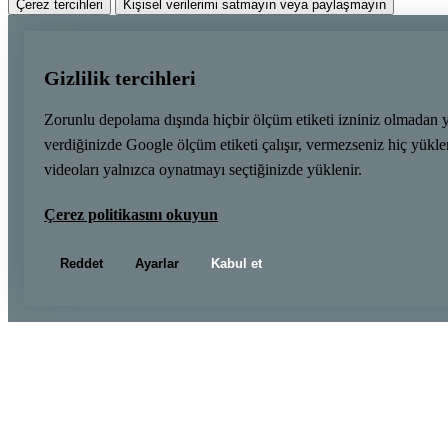
Çerez tercihleri
Kişisel verilerimi satmayın veya paylaşmayın
Gizlilik tercihleri
Zorunlu depolama dışında hiçbir ölçüm etiketi izniniz olmadan 
verdiğinizde Google ölçüm etiketi çalışır, vermezseniz hiç yük
videoları yalnızca oynatmayı seçtiğinizde yüklenir.
Çerez politikasını okuyun
Reddet
Ayarlar
Kabul et