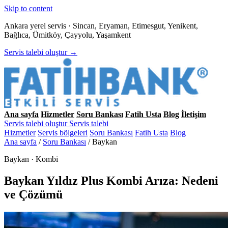
Skip to content
Ankara yerel servis · Sincan, Eryaman, Etimesgut, Yenikent,
Bağlıca, Ümitköy, Çayyolu, Yaşamkent
Servis talebi oluştur →
Ana sayfa
Hizmetler
Soru Bankası
Fatih Usta
Blog
İletişim
Servis talebi oluştur
Servis talebi
Hizmetler
Servis bölgeleri
Soru Bankası
Fatih Usta
Blog
Ana sayfa
/
Soru Bankası
/
Baykan
Baykan · Kombi
Baykan Yıldız Plus Kombi Arıza: Nedeni
ve Çözümü