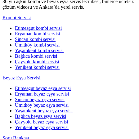
36 yılı aşkın kombi ve beyaz eşya servis tecrübesi, binlerce ücretsiz
çözüm videosu ve Ankara’da yerel servis.
Kombi Servisi
Etimesgut kombi servisi
Eryaman kombi servisi
Sincan kombi servisi
Ümitköy kombi servisi
Yaşamkent kombi servisi
Bağlıca kombi servisi
Çayyolu kombi servisi
Yenikent kombi servisi
Beyaz Eşya Servisi
Etimesgut beyaz eşya servisi
Eryaman beyaz eşya servisi
Sincan beyaz eşya servisi
Ümitköy beyaz eşya servisi
Yaşamkent beyaz eşya servisi
Bağlıca beyaz eşya servisi
Çayyolu beyaz eşya servisi
Yenikent beyaz eşya servisi
Soru Bankası