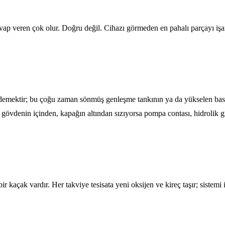
vap veren çok olur. Doğru değil. Cihazı görmeden en pahalı parçayı işar
 demektir; bu çoğu zaman sönmüş genleşme tankının ya da yükselen basın
 gövdenin içinden, kapağın altından sızıyorsa pompa contası, hidrolik
r kaçak vardır. Her takviye tesisata yeni oksijen ve kireç taşır; sistemi 