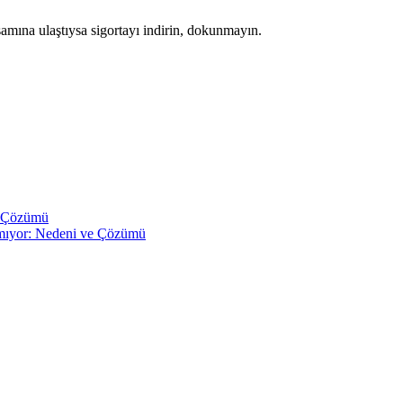
samına ulaştıysa sigortayı indirin, dokunmayın.
e Çözümü
pmıyor: Nedeni ve Çözümü