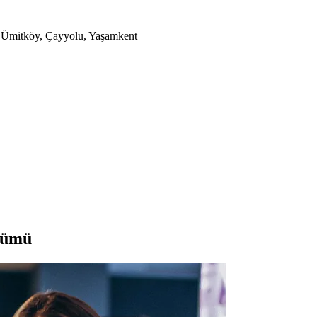
a, Ümitköy, Çayyolu, Yaşamkent
zümü