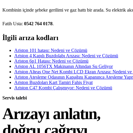
Kombinin içinde şebeke gerilimi ve gaz hattı bir arada. Su elektrik ak
Fatih Usta:
0542 764 0178
.
İlgili arıza kodları
Ariston 101 hatası: Nedeni ve Çözümü
Ariston 4 Kapılı Buzdolabı Arızası: Nedeni ve Çözümü
Ariston 6p1 Hatası: Nedeni ve Çözümü
Ariston AL 1056TX Makinanın Altından Su Geliyor
Ariston Alteas One Net Kombi LCD Ekran Arızası: Nedeni v
Ariston Ateşleme Odasının Kapağını Kapanınca Ateşleme Ya
Ariston Buzdoları Kart Tamiri Fahiş Fiyat
Ariston C47 Kombi Çalışmıyor: Nedeni ve Çözümü
Servis talebi
Arızayı anlatın,
doğru çağrıyı