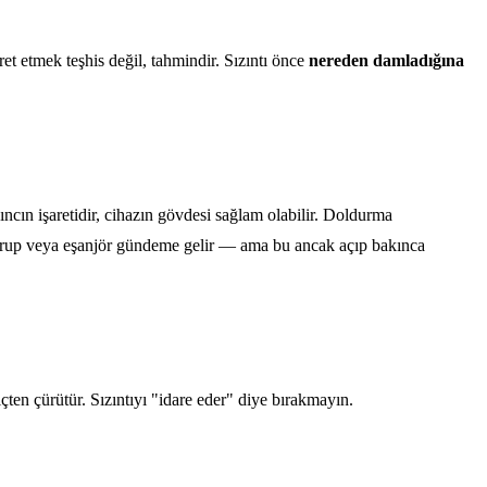
et etmek teşhis değil, tahmindir. Sızıntı önce
nereden damladığına
cın işaretidir, cihazın gövdesi sağlam olabilir. Doldurma
 grup veya eşanjör gündeme gelir — ama bu ancak açıp bakınca
içten çürütür. Sızıntıyı "idare eder" diye bırakmayın.