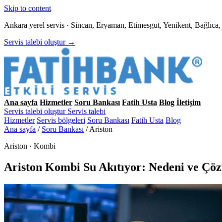
Skip to content
Ankara yerel servis · Sincan, Eryaman, Etimesgut, Yenikent, Bağlıc
Servis talebi oluştur →
Ana sayfa
Hizmetler
Soru Bankası
Fatih Usta
Blog
İletişim
Servis talebi oluştur
Servis talebi
Hizmetler
Servis bölgeleri
Soru Bankası
Fatih Usta
Blog
Ana sayfa
/
Soru Bankası
/
Ariston
Ariston · Kombi
Ariston Kombi Su Akıtıyor: Nedeni ve Çö