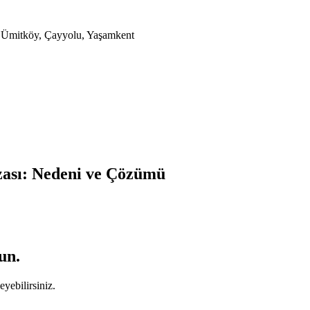
a, Ümitköy, Çayyolu, Yaşamkent
zası: Nedeni ve Çözümü
un.
yebilirsiniz.