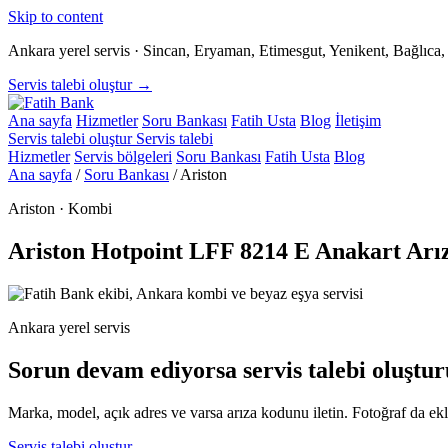
Skip to content
Ankara yerel servis · Sincan, Eryaman, Etimesgut, Yenikent, Bağlıc
Servis talebi oluştur →
Ana sayfa
Hizmetler
Soru Bankası
Fatih Usta
Blog
İletişim
Servis talebi oluştur
Servis talebi
Hizmetler
Servis bölgeleri
Soru Bankası
Fatih Usta
Blog
Ana sayfa
/
Soru Bankası
/
Ariston
Ariston · Kombi
Ariston Hotpoint LFF 8214 E Anakart Arı
Ankara yerel servis
Sorun devam ediyorsa servis talebi oluştur
Marka, model, açık adres ve varsa arıza kodunu iletin. Fotoğraf da ekle
Servis talebi oluştur