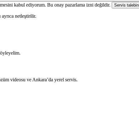
enmesini kabul ediyorum. Bu onay pazarlama izni değildir.
Servis talebin
yrıca netleştirilir.
söyleyelim.
çözüm videosu ve Ankara’da yerel servis.