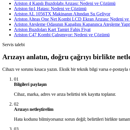
Ariston 4 Kapılı Buzdolabı Arızası: Nedeni ve Çözümü
Ariston 6p1 Hatası: Nedeni ve Çözümü
Ariston AL 1056TX Makinanın Altından Su Geliyor
Ariston Alteas One Net Kombi LCD Ekran Arızası: Nedeni v
Ariston Ateşleme Odasının Kapağını Kapanınca Ateşleme Ya
Ariston Buzdoları Kart Tamiri Fahiş Fiyat
Ariston C47 Kombi Çalışmıyor: Nedeni ve Çözümü
Servis talebi
Arızayı anlatın, doğru çağrıyı birlikte netl
Cihazı ve sorunu kısaca yazın. Eksik bir teknik bilgi varsa e-postayla s
01
Bilgileri paylaşın
Cihaz, marka, adres ve arıza belirtisi tek kayıtta toplanır.
02
Arızayı netleştirelim
Hata kodunu bilmiyorsanız sorun değil; belirtileri birlikte tamam
03