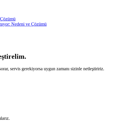
e Çözümü
pmıyor: Nedeni ve Çözümü
eştirelim.
orar, servis gerekiyorsa uygun zamanı sizinle netleştiririz.
larız.