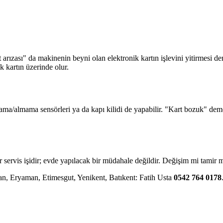
 arızası" da makinenin beyni olan elektronik kartın işlevini yitirmesi d
k kartın üzerinde olur.
 almama/almama sensörleri ya da kapı kilidi de yapabilir. "Kart bozuk" d
 servis işidir; evde yapılacak bir müdahale değildir. Değişim mi tamir m
can, Eryaman, Etimesgut, Yenikent, Batıkent: Fatih Usta
0542 764 0178