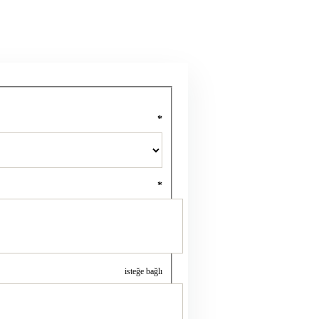
*
*
isteğe bağlı