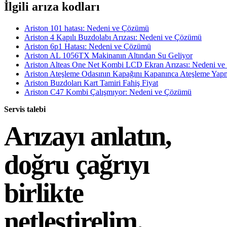
İlgili arıza kodları
Ariston 101 hatası: Nedeni ve Çözümü
Ariston 4 Kapılı Buzdolabı Arızası: Nedeni ve Çözümü
Ariston 6p1 Hatası: Nedeni ve Çözümü
Ariston AL 1056TX Makinanın Altından Su Geliyor
Ariston Alteas One Net Kombi LCD Ekran Arızası: Nedeni v
Ariston Ateşleme Odasının Kapağını Kapanınca Ateşleme Ya
Ariston Buzdoları Kart Tamiri Fahiş Fiyat
Ariston C47 Kombi Çalışmıyor: Nedeni ve Çözümü
Servis talebi
Arızayı anlatın,
doğru çağrıyı
birlikte
netleştirelim.