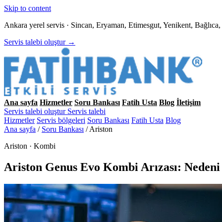
Skip to content
Ankara yerel servis · Sincan, Eryaman, Etimesgut, Yenikent, Bağlıc
Servis talebi oluştur →
Ana sayfa
Hizmetler
Soru Bankası
Fatih Usta
Blog
İletişim
Servis talebi oluştur
Servis talebi
Hizmetler
Servis bölgeleri
Soru Bankası
Fatih Usta
Blog
Ana sayfa
/
Soru Bankası
/
Ariston
Ariston · Kombi
Ariston Genus Evo Kombi Arızası: Neden