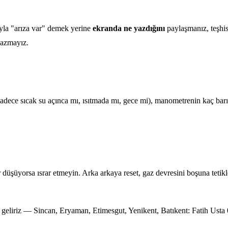
ıyla "arıza var" demek yerine
ekranda ne yazdığını
paylaşmanız, teşhis
yazmayız.
dece sıcak su açınca mı, ısıtmada mı, gece mi), manometrenin kaç barı g
r düşüyorsa ısrar etmeyin. Arka arkaya reset, gaz devresini boşuna tet
e geliriz — Sincan, Eryaman, Etimesgut, Yenikent, Batıkent: Fatih Usta