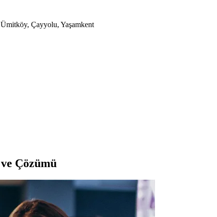
a, Ümitköy, Çayyolu, Yaşamkent
i ve Çözümü