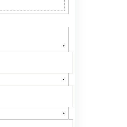
*
*
*