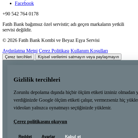
Facebook
+90 542 764 0178
Fatih Bank bağımsız özel servistir; adı geçen markaların yetkili
servisi değildir.
© 2026 Fatih Bank Kombi ve Beyaz Eşya Servisi
Aydınlatma Metni
Çerez Politikası
Kullanım Koşulları
Çerez tercihleri
Kişisel verilerimi satmayın veya paylaşmayın
Gizlilik tercihleri
Zorunlu depolama dışında hiçbir ölçüm etiketi izniniz olmadan 
verdiğinizde Google ölçüm etiketi çalışır, vermezseniz hiç yük
videoları yalnızca oynatmayı seçtiğinizde yüklenir.
Çerez politikasını okuyun
Reddet
Ayarlar
Kabul et