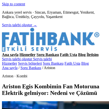
Skip to content
Ankara yerel servis · Sincan, Eryaman, Etimesgut, Yenikent,
Bağlıca, Ümitköy, Çayyolu, Yaşamkent
Servis talebi oluştur →
Ana sayfa
Hizmetler
Soru Bankası
Fatih Usta
Blog
İletişim
Servis talebi oluştur
Servis talebi
Hizmetler
Servis bölgeleri
Soru Bankası
Fatih Usta
Blog
Ana sayfa
/
Soru Bankası
/
Ariston
Ariston · Kombi
Ariston Egis Kombimin Fan Motoruna
Elektrik gelmiyor: Nedeni ve Çözümü