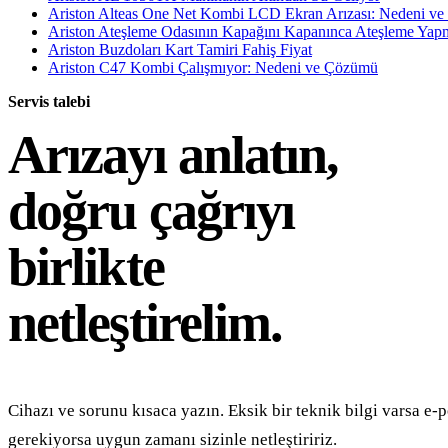
Ariston Alteas One Net Kombi LCD Ekran Arızası: Nedeni v
Ariston Ateşleme Odasının Kapağını Kapanınca Ateşleme Ya
Ariston Buzdoları Kart Tamiri Fahiş Fiyat
Ariston C47 Kombi Çalışmıyor: Nedeni ve Çözümü
Servis talebi
Arızayı anlatın,
doğru çağrıyı
birlikte
netleştirelim.
Cihazı ve sorunu kısaca yazın. Eksik bir teknik bilgi varsa e-p
gerekiyorsa uygun zamanı sizinle netleştiririz.