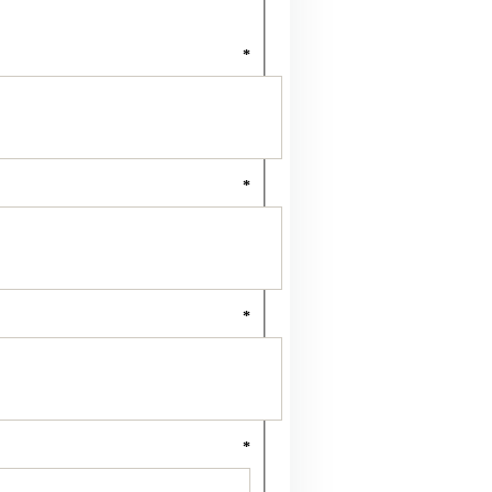
*
*
*
*