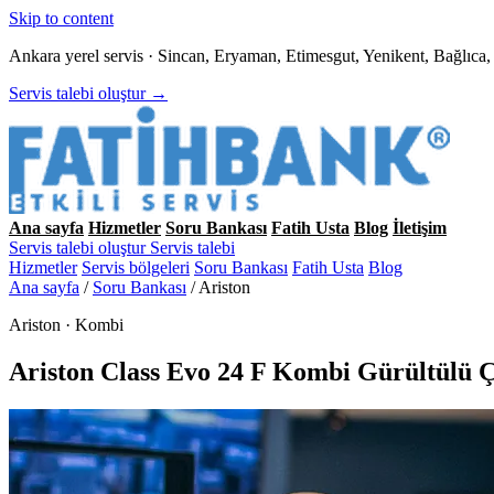
Skip to content
Ankara yerel servis · Sincan, Eryaman, Etimesgut, Yenikent, Bağlıc
Servis talebi oluştur →
Ana sayfa
Hizmetler
Soru Bankası
Fatih Usta
Blog
İletişim
Servis talebi oluştur
Servis talebi
Hizmetler
Servis bölgeleri
Soru Bankası
Fatih Usta
Blog
Ana sayfa
/
Soru Bankası
/
Ariston
Ariston · Kombi
Ariston Class Evo 24 F Kombi Gürültülü Ç