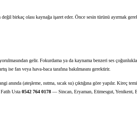
a değil birkaç olası kaynağa işaret eder. Önce sesin türünü ayırmak ger
 yorulmasından gelir. Fokurdama ya da kaynama benzeri ses çoğunlukla 
rtış ise fan veya hava-baca tarafına bakılmasını gerektirir.
i anında (ateşleme, ısıtma, sıcak su) çıktığına göre yapılır. Kireç temiz
. Fatih Usta
0542 764 0178
— Sincan, Eryaman, Etimesgut, Yenikent, B