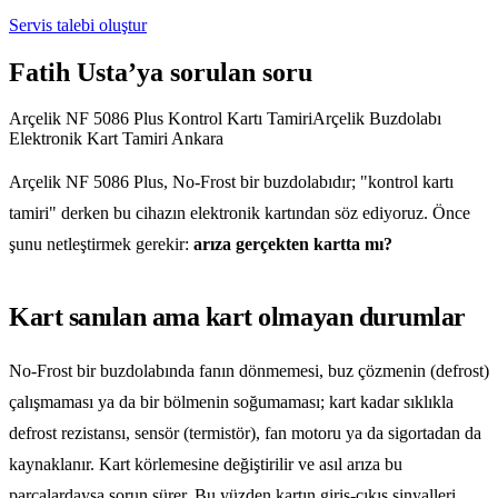
Servis talebi oluştur
Fatih Usta’ya sorulan soru
Arçelik NF 5086 Plus Kontrol Kartı TamiriArçelik Buzdolabı
Elektronik Kart Tamiri Ankara
Arçelik NF 5086 Plus, No-Frost bir buzdolabıdır; "kontrol kartı
tamiri" derken bu cihazın elektronik kartından söz ediyoruz. Önce
şunu netleştirmek gerekir:
arıza gerçekten kartta mı?
Kart sanılan ama kart olmayan durumlar
No-Frost bir buzdolabında fanın dönmemesi, buz çözmenin (defrost)
çalışmaması ya da bir bölmenin soğumaması; kart kadar sıklıkla
defrost rezistansı, sensör (termistör), fan motoru ya da sigortadan da
kaynaklanır. Kart körlemesine değiştirilir ve asıl arıza bu
parçalardaysa sorun sürer. Bu yüzden kartın giriş-çıkış sinyalleri