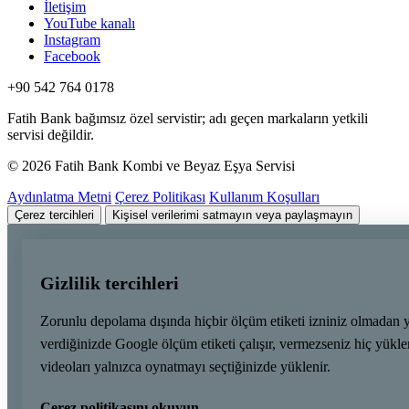
İletişim
YouTube kanalı
Instagram
Facebook
+90 542 764 0178
Fatih Bank bağımsız özel servistir; adı geçen markaların yetkili
servisi değildir.
© 2026 Fatih Bank Kombi ve Beyaz Eşya Servisi
Aydınlatma Metni
Çerez Politikası
Kullanım Koşulları
Çerez tercihleri
Kişisel verilerimi satmayın veya paylaşmayın
Gizlilik tercihleri
Zorunlu depolama dışında hiçbir ölçüm etiketi izniniz olmadan 
verdiğinizde Google ölçüm etiketi çalışır, vermezseniz hiç yük
videoları yalnızca oynatmayı seçtiğinizde yüklenir.
Çerez politikasını okuyun