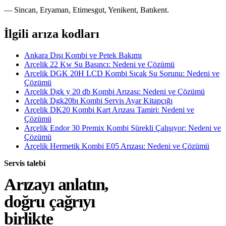
— Sincan, Eryaman, Etimesgut, Yenikent, Batıkent.
İlgili arıza kodları
Ankara Dışı Kombi ve Petek Bakımı
Arçelik 22 Kw Su Basıncı: Nedeni ve Çözümü
Arçelik DGK 20H LCD Kombi Sıcak Su Sorunu: Nedeni ve
Çözümü
Arçelik Dgk y 20 db Kombi Arızası: Nedeni ve Çözümü
Arçelik Dgk20bı Kombi Servis Ayar Kitapçığı
Arçelik DK20 Kombi Kart Arızası Tamiri: Nedeni ve
Çözümü
Arçelik Endor 30 Premix Kombi Sürekli Çalışıyor: Nedeni ve
Çözümü
Arçelik Hermetik Kombi E05 Arızası: Nedeni ve Çözümü
Servis talebi
Arızayı anlatın,
doğru çağrıyı
birlikte