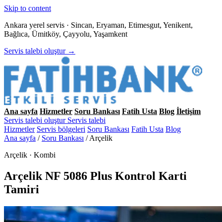
Skip to content
Ankara yerel servis · Sincan, Eryaman, Etimesgut, Yenikent,
Bağlıca, Ümitköy, Çayyolu, Yaşamkent
Servis talebi oluştur →
Ana sayfa
Hizmetler
Soru Bankası
Fatih Usta
Blog
İletişim
Servis talebi oluştur
Servis talebi
Hizmetler
Servis bölgeleri
Soru Bankası
Fatih Usta
Blog
Ana sayfa
/
Soru Bankası
/
Arçelik
Arçelik · Kombi
Arçelik NF 5086 Plus Kontrol Karti
Tamiri