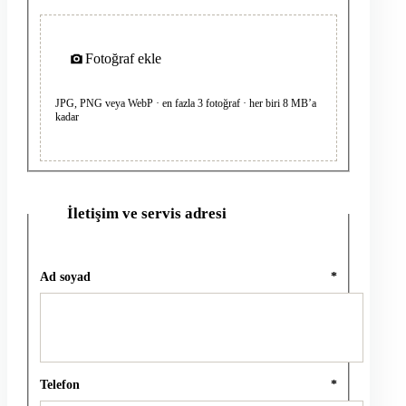
Fotoğraf ekle
JPG, PNG veya WebP · en fazla 3 fotoğraf · her biri 8 MB’a
kadar
İletişim ve servis adresi
2
Ad soyad
*
Telefon
*