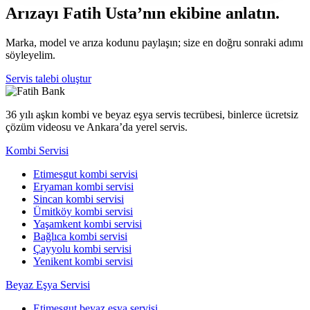
Arızayı Fatih Usta’nın ekibine anlatın.
Marka, model ve arıza kodunu paylaşın; size en doğru sonraki adımı
söyleyelim.
Servis talebi oluştur
36 yılı aşkın kombi ve beyaz eşya servis tecrübesi, binlerce ücretsiz
çözüm videosu ve Ankara’da yerel servis.
Kombi Servisi
Etimesgut kombi servisi
Eryaman kombi servisi
Sincan kombi servisi
Ümitköy kombi servisi
Yaşamkent kombi servisi
Bağlıca kombi servisi
Çayyolu kombi servisi
Yenikent kombi servisi
Beyaz Eşya Servisi
Etimesgut beyaz eşya servisi