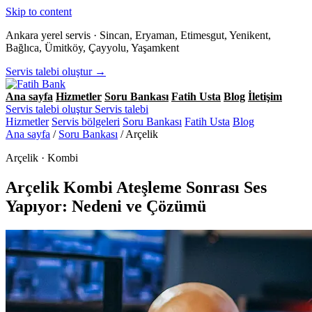
Skip to content
Ankara yerel servis · Sincan, Eryaman, Etimesgut, Yenikent,
Bağlıca, Ümitköy, Çayyolu, Yaşamkent
Servis talebi oluştur →
Ana sayfa
Hizmetler
Soru Bankası
Fatih Usta
Blog
İletişim
Servis talebi oluştur
Servis talebi
Hizmetler
Servis bölgeleri
Soru Bankası
Fatih Usta
Blog
Ana sayfa
/
Soru Bankası
/
Arçelik
Arçelik · Kombi
Arçelik Kombi Ateşleme Sonrası Ses
Yapıyor: Nedeni ve Çözümü