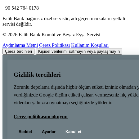
+90 542 764 0178
Fatih Bank bağımsız özel servistir; adı geçen markaların yetkili
servisi değildir.
© 2026 Fatih Bank Kombi ve Beyaz Eşya Servisi
Aydınlatma Metni
Çerez Politikası
Kullanım Koşulları
Çerez tercihleri
Kişisel verilerimi satmayın veya paylaşmayın
Gizlilik tercihleri
Zorunlu depolama dışında hiçbir ölçüm etiketi izniniz olmadan 
verdiğinizde Google ölçüm etiketi çalışır, vermezseniz hiç yük
videoları yalnızca oynatmayı seçtiğinizde yüklenir.
Çerez politikasını okuyun
Reddet
Ayarlar
Kabul et