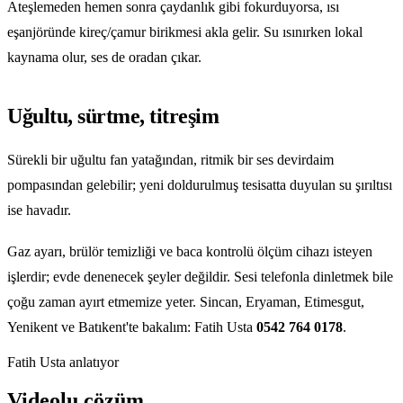
Ateşlemeden hemen sonra çaydanlık gibi fokurduyorsa, ısı
eşanjöründe kireç/çamur birikmesi akla gelir. Su ısınırken lokal
kaynama olur, ses de oradan çıkar.
Uğultu, sürtme, titreşim
Sürekli bir uğultu fan yatağından, ritmik bir ses devirdaim
pompasından gelebilir; yeni doldurulmuş tesisatta duyulan su şırıltısı
ise havadır.
Gaz ayarı, brülör temizliği ve baca kontrolü ölçüm cihazı isteyen
işlerdir; evde denenecek şeyler değildir. Sesi telefonla dinletmek bile
çoğu zaman ayırt etmemize yeter. Sincan, Eryaman, Etimesgut,
Yenikent ve Batıkent'te bakalım: Fatih Usta
0542 764 0178
.
Fatih Usta anlatıyor
Videolu çözüm