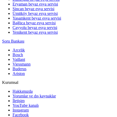
Eryaman beyaz eşya servisi
Sincan beyaz eşya servisi
Ümitköy beyaz eşya servisi
Yaşamkent beyaz eşya servisi
Bağlıca beyaz eşya servisi
Çayyolu beyaz eşya servisi
Yenikent beyaz eşya servisi
Soru Bankası
Arçelik
Bosch
Vaillant
Viessmann
Buderus
Ariston
Kurumsal
Hakkımızda
Yorumlar ve dış kaynaklar
İletişim
YouTube kanalı
Instagram
Facebook