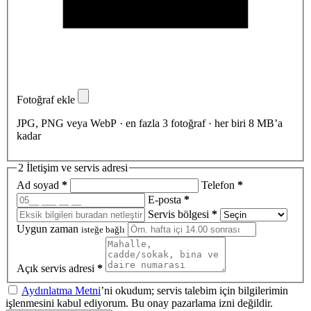
Fotoğraf ekle
JPG, PNG veya WebP · en fazla 3 fotoğraf · her biri 8 MB’a
kadar
2
İletişim ve servis adresi
Ad soyad
*
Telefon
*
E-posta
*
Servis bölgesi
*
Uygun zaman
isteğe bağlı
Açık servis adresi
*
Aydınlatma Metni
’ni okudum; servis talebim için bilgilerimin
işlenmesini kabul ediyorum. Bu onay pazarlama izni değildir.