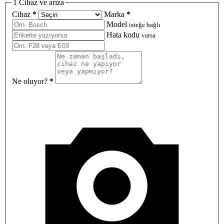
1
Cihaz ve arıza
Cihaz
*
Marka
*
Model
isteğe bağlı
Hata kodu
varsa
Ne oluyor?
*