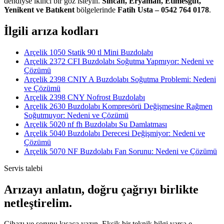
dendiyse ikinci bir göz isteyin.
Sincan, Eryaman, Etimesgut,
Yenikent ve Batıkent
bölgelerinde
Fatih Usta – 0542 764 0178
.
İlgili arıza kodları
Arçelik 1050 Statik 90 tl Mini Buzdolabı
Arçelik 2372 CFI Buzdolabı Soğutma Yapmıyor: Nedeni ve
Çözümü
Arçelik 2398 CNIY A Buzdolabı Soğutma Problemi: Nedeni
ve Çözümü
Arçelik 2398 CNY Nofrost Buzdolabı
Arçelik 2630 Buzdolabı Kompresörü Değişmesine Rağmen
Soğutmuyor: Nedeni ve Çözümü
Arçelik 5020 nf fh Buzdolabı Su Damlatması
Arçelik 5040 Buzdolabı Derecesi Değişmiyor: Nedeni ve
Çözümü
Arçelik 5070 NF Buzdolabı Fan Sorunu: Nedeni ve Çözümü
Servis talebi
Arızayı anlatın, doğru çağrıyı birlikte
netleştirelim.
Cihazı ve sorunu kısaca yazın. Eksik bir teknik bilgi varsa e-