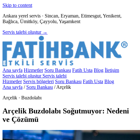
Skip to content
Ankara yerel servis · Sincan, Eryaman, Etimesgut, Yenikent,
Bağlıca, Ümitköy, Çayyolu, Yaşamkent
Servis talebi oluştur →
Ana sayfa
Hizmetler
Soru Bankası
Fatih Usta
Blog
İletişim
Servis talebi oluştur
Servis talebi
Hizmetler
Servis bölgeleri
Soru Bankası
Fatih Usta
Blog
Ana sayfa
/
Soru Bankası
/
Arçelik
Arçelik · Buzdolabı
Arçelik Buzdolabı Soğutmuyor: Nedeni
ve Çözümü