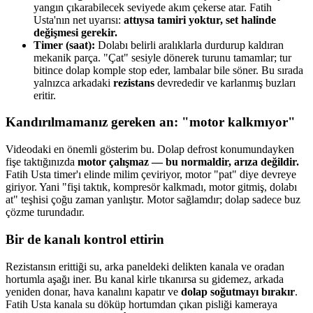
yangın çıkarabilecek seviyede akım çekerse atar. Fatih
Usta'nın net uyarısı:
attıysa tamiri yoktur, set halinde
değişmesi gerekir.
Timer (saat):
Dolabı belirli aralıklarla durdurup kaldıran
mekanik parça. "Çat" sesiyle dönerek turunu tamamlar; tur
bitince dolap komple stop eder, lambalar bile söner. Bu sırada
yalnızca arkadaki
rezistans
devrededir ve karlanmış buzları
eritir.
Kandırılmamanız gereken an: "motor kalkmıyor"
Videodaki en önemli gösterim bu. Dolap defrost konumundayken
fişe taktığınızda
motor çalışmaz — bu normaldir, arıza değildir.
Fatih Usta timer'ı elinde milim çeviriyor, motor "pat" diye devreye
giriyor. Yani "fişi taktık, kompresör kalkmadı, motor gitmiş, dolabı
at" teşhisi çoğu zaman yanlıştır. Motor sağlamdır; dolap sadece buz
çözme turundadır.
Bir de kanalı kontrol ettirin
Rezistansın erittiği su, arka paneldeki delikten kanala ve oradan
hortumla aşağı iner. Bu kanal kirle tıkanırsa su gidemez, arkada
yeniden donar, hava kanalını kapatır ve
dolap soğutmayı bırakır
.
Fatih Usta kanala su döküp hortumdan çıkan pisliği kameraya