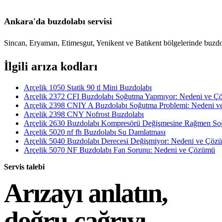
Ankara'da buzdolabı servisi
Sincan, Eryaman, Etimesgut, Yenikent ve Batıkent bölgelerinde buzdol
İlgili arıza kodları
Arçelik 1050 Statik 90 tl Mini Buzdolabı
Arçelik 2372 CFI Buzdolabı Soğutma Yapmıyor: Nedeni ve 
Arçelik 2398 CNIY A Buzdolabı Soğutma Problemi: Nedeni 
Arçelik 2398 CNY Nofrost Buzdolabı
Arçelik 2630 Buzdolabı Kompresörü Değişmesine Rağmen S
Arçelik 5020 nf fh Buzdolabı Su Damlatması
Arçelik 5040 Buzdolabı Derecesi Değişmiyor: Nedeni ve Çöz
Arçelik 5070 NF Buzdolabı Fan Sorunu: Nedeni ve Çözümü
Servis talebi
Arızayı anlatın,
doğru çağrıyı