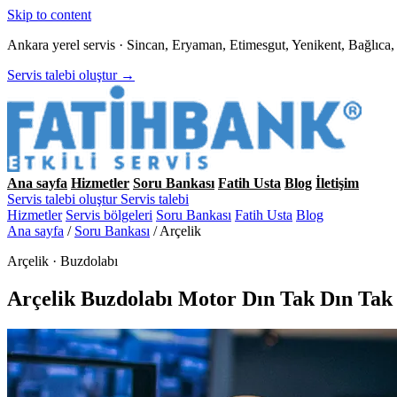
Skip to content
Ankara yerel servis · Sincan, Eryaman, Etimesgut, Yenikent, Bağlıc
Servis talebi oluştur →
Ana sayfa
Hizmetler
Soru Bankası
Fatih Usta
Blog
İletişim
Servis talebi oluştur
Servis talebi
Hizmetler
Servis bölgeleri
Soru Bankası
Fatih Usta
Blog
Ana sayfa
/
Soru Bankası
/
Arçelik
Arçelik · Buzdolabı
Arçelik Buzdolabı Motor Dın Tak Dın Tak