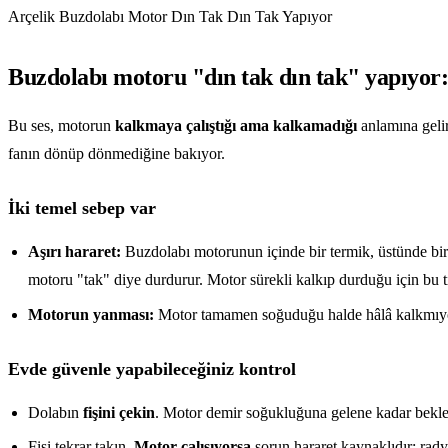
Arçelik Buzdolabı Motor Dın Tak Dın Tak Yapıyor
Buzdolabı motoru "dın tak dın tak" yapıyor
Bu ses, motorun
kalkmaya çalıştığı ama kalkamadığı
anlamına gelir
fanın dönüp dönmediğine bakıyor.
İki temel sebep var
Aşırı hararet:
Buzdolabı motorunun içinde bir termik, üstünde bir 
motoru "tak" diye durdurur. Motor sürekli kalkıp durduğu için bu tık
Motorun yanması:
Motor tamamen soğuduğu halde hâlâ kalkmıyor,
Evde güvenle yapabileceğiniz kontrol
Dolabın
fişini çekin
. Motor demir soğukluğuna gelene kadar bekle
Fişi tekrar takın.
Motor çalışıyorsa
sorun hararet kaynaklıdır: rad