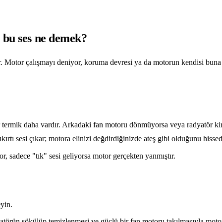
: bu ses ne demek?
. Motor çalışmayı deniyor, koruma devresi ya da motorun kendisi buna 
termik daha vardır. Arkadaki fan motoru dönmüyorsa veya radyatör kirli
ırtı sesi çıkar; motora elinizi değdirdiğinizde ateş gibi olduğunu hissed
 sadece "tık" sesi geliyorsa motor gerçekten yanmıştır.
yin.
yatörün sökülüp temizlenmesi ve güçlü bir fan motoru takılmasıyla moto