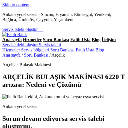
Skip to content
Ankara yerel servis · Sincan, Eryaman, Etimesgut, Yenikent,
Bağlıca, Ümitköy, Çayyolu, Yaşamkent
Servis talebi oluştur →
Ana sayfa
Hizmetler
Soru Bankası
Fatih Usta
Blog
İletişim
Servis talebi oluştur
Servis talebi
Hizmetler
Servis bölgeleri
Soru Bankası
Fatih Usta
Blog
Ana sayfa
/
Soru Bankası
/
Arçelik
Arçelik · Bulaşık Makinesi
ARÇELİK BULAŞIK MAKİNASI 6220 T
arızası: Nedeni ve Çözümü
Ankara yerel servis
Sorun devam ediyorsa servis talebi
oluşturun.