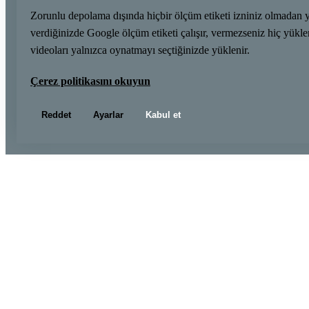
Zorunlu depolama dışında hiçbir ölçüm etiketi izniniz olmadan 
verdiğinizde Google ölçüm etiketi çalışır, vermezseniz hiç yük
videoları yalnızca oynatmayı seçtiğinizde yüklenir.
Çerez politikasını okuyun
Reddet
Ayarlar
Kabul et