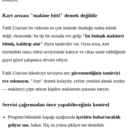
Kart arızası "makine bitti" demek değildir
Fatih Usta'nın bu videoda en çok üstünde durduğu nokta teknik
değil, ekonomik: bu tip bir arızada eve gelip
"bu bulaşık makinesi
bitmiş, kaldırıp atın"
diyen tamirciler var. Oysa arıza, kart
üzerindeki ısıtıcı rölesi seviyesinde kalıyor ve cihaz tamir edildiğinde
gayet güzel çalışmaya devam ediyor.
Fatih Usta'nın tüketiciye tavsiyesi net:
güvenmediğiniz tamirciyi
eve sokmayın.
"Atın" demek kolaydır, yerine yenisini almak zordur
— makineyi çöpe attıran kişiden makinenin parasını isteyin.
Servisi çağırmadan önce yapabileceğiniz kontrol
Program bitiminde kapağı açtığınızda
içeriden buhar/sıcaklık
geliyor mu
, bakın. Hiç ısı yoksa şikâyet net demektir.