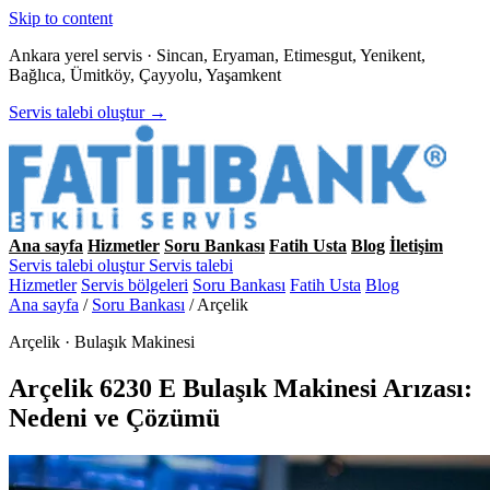
Skip to content
Ankara yerel servis · Sincan, Eryaman, Etimesgut, Yenikent,
Bağlıca, Ümitköy, Çayyolu, Yaşamkent
Servis talebi oluştur →
Ana sayfa
Hizmetler
Soru Bankası
Fatih Usta
Blog
İletişim
Servis talebi oluştur
Servis talebi
Hizmetler
Servis bölgeleri
Soru Bankası
Fatih Usta
Blog
Ana sayfa
/
Soru Bankası
/
Arçelik
Arçelik · Bulaşık Makinesi
Arçelik 6230 E Bulaşık Makinesi Arızası:
Nedeni ve Çözümü