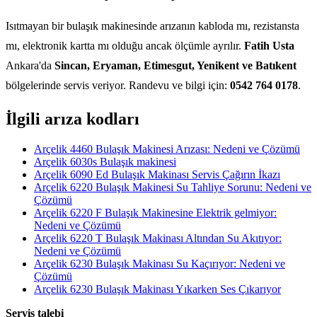
Isıtmayan bir bulaşık makinesinde arızanın kabloda mı, rezistansta
mı, elektronik kartta mı olduğu ancak ölçümle ayrılır.
Fatih Usta
Ankara'da
Sincan, Eryaman, Etimesgut, Yenikent ve Batıkent
bölgelerinde servis veriyor. Randevu ve bilgi için:
0542 764 0178
.
İlgili arıza kodları
Arçelik 4460 Bulaşık Makinesi Arızası: Nedeni ve Çözümü
Arçelik 6030s Bulaşık makinesi
Arçelik 6090 Ed Bulaşık Makinası Servis Çağırın İkazı
Arçelik 6220 Bulaşık Makinesi Su Tahliye Sorunu: Nedeni ve
Çözümü
Arçelik 6220 F Bulaşık Makinesine Elektrik gelmiyor:
Nedeni ve Çözümü
Arçelik 6220 T Bulaşık Makinası Altından Su Akıtıyor:
Nedeni ve Çözümü
Arçelik 6230 Bulaşık Makinası Su Kaçırıyor: Nedeni ve
Çözümü
Arçelik 6230 Bulaşık Makinası Yıkarken Ses Çıkarıyor
Servis talebi