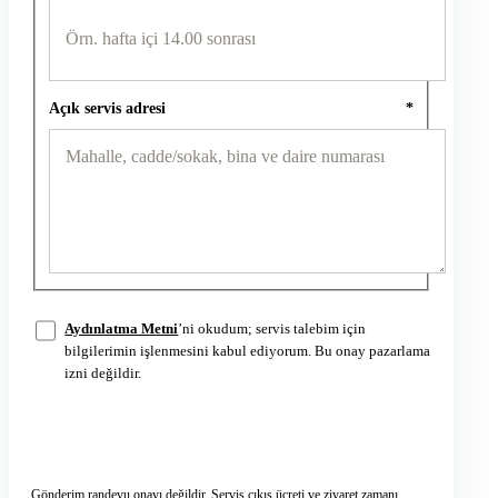
Açık servis adresi
*
Aydınlatma Metni
’ni okudum; servis talebim için
bilgilerimin işlenmesini kabul ediyorum. Bu onay pazarlama
izni değildir.
Servis talebini gönder
→
Gönderim randevu onayı değildir. Servis çıkış ücreti ve ziyaret zamanı