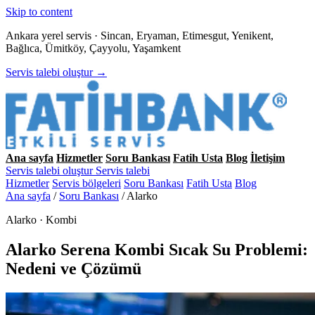
Skip to content
Ankara yerel servis · Sincan, Eryaman, Etimesgut, Yenikent,
Bağlıca, Ümitköy, Çayyolu, Yaşamkent
Servis talebi oluştur →
Ana sayfa
Hizmetler
Soru Bankası
Fatih Usta
Blog
İletişim
Servis talebi oluştur
Servis talebi
Hizmetler
Servis bölgeleri
Soru Bankası
Fatih Usta
Blog
Ana sayfa
/
Soru Bankası
/
Alarko
Alarko · Kombi
Alarko Serena Kombi Sıcak Su Problemi:
Nedeni ve Çözümü