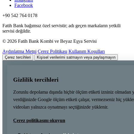
Facebook
+90 542 764 0178
Fatih Bank bağımsız özel servistir; adı geçen markaların yetkili
servisi değildir.
© 2026 Fatih Bank Kombi ve Beyaz Eşya Servisi
Aydınlatma Metni
Çerez Politikası
Kullanım Koşulları
Çerez tercihleri
Kişisel verilerimi satmayın veya paylaşmayın
Gizlilik tercihleri
Zorunlu depolama dışında hiçbir ölçüm etiketi izniniz olmadan 
verdiğinizde Google ölçüm etiketi çalışır, vermezseniz hiç yük
videoları yalnızca oynatmayı seçtiğinizde yüklenir.
Çerez politikasını okuyun