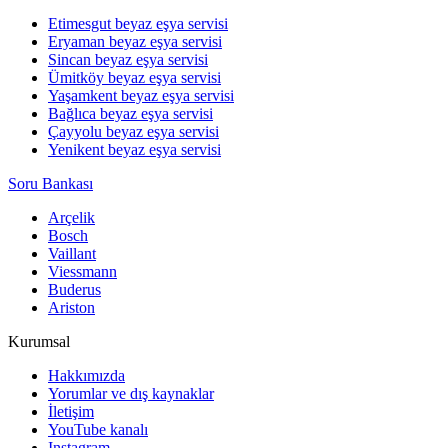
Etimesgut beyaz eşya servisi
Eryaman beyaz eşya servisi
Sincan beyaz eşya servisi
Ümitköy beyaz eşya servisi
Yaşamkent beyaz eşya servisi
Bağlıca beyaz eşya servisi
Çayyolu beyaz eşya servisi
Yenikent beyaz eşya servisi
Soru Bankası
Arçelik
Bosch
Vaillant
Viessmann
Buderus
Ariston
Kurumsal
Hakkımızda
Yorumlar ve dış kaynaklar
İletişim
YouTube kanalı
Instagram