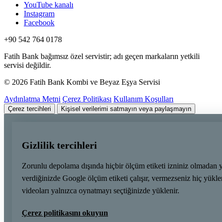
YouTube kanalı
Instagram
Facebook
+90 542 764 0178
Fatih Bank bağımsız özel servistir; adı geçen markaların yetkili
servisi değildir.
© 2026 Fatih Bank Kombi ve Beyaz Eşya Servisi
Aydınlatma Metni
Çerez Politikası
Kullanım Koşulları
Çerez tercihleri
Kişisel verilerimi satmayın veya paylaşmayın
Gizlilik tercihleri
Zorunlu depolama dışında hiçbir ölçüm etiketi izniniz olmadan 
verdiğinizde Google ölçüm etiketi çalışır, vermezseniz hiç yük
videoları yalnızca oynatmayı seçtiğinizde yüklenir.
Çerez politikasını okuyun