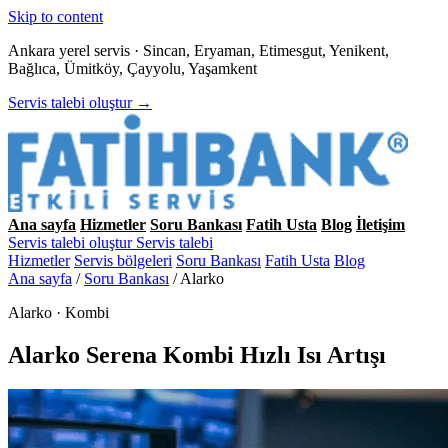
Skip to content
Ankara yerel servis · Sincan, Eryaman, Etimesgut, Yenikent,
Bağlıca, Ümitköy, Çayyolu, Yaşamkent
Servis talebi oluştur →
Ana sayfa
Hizmetler
Soru Bankası
Fatih Usta
Blog
İletişim
Servis talebi oluştur
Servis talebi
Hizmetler
Servis bölgeleri
Soru Bankası
Fatih Usta
Blog
Ana sayfa
/
Soru Bankası
/
Alarko
Alarko · Kombi
Alarko Serena Kombi Hızlı Isı Artışı