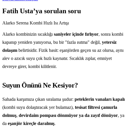
Fatih Usta’ya sorulan soru
Alarko Serena Kombi Hızlı Isı Artışı
Alarko kombinizin sıcaklığı
saniyeler içinde fırlıyor
, sonra kombi
kapanıp yeniden yanıyorsa, bu bir "fazla ısıtma" değil,
yetersiz
dolaşım
belirtisidir. Fizik basit: eşanjörden geçen su az olursa, aynı
alev o azıcık suyu çok hızlı kaynatır. Sıcaklık zıplar, emniyet
devreye girer, kombi kilitlenir.
Suyun Önünü Ne Kesiyor?
Sahada karşımıza çıkan sıralama şudur:
peteklerin vanaları kapalı
(kombi suyu dolaştıracak yer bulamaz),
tesisat filtresi çamurla
dolmuş
,
devirdaim pompası dönmüyor ya da zayıf dönüyor
, ya
da
eşanjör kireçle daralmış
.