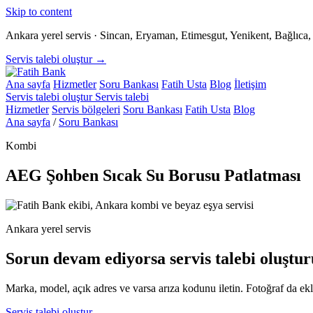
Skip to content
Ankara yerel servis · Sincan, Eryaman, Etimesgut, Yenikent, Bağlıc
Servis talebi oluştur →
Ana sayfa
Hizmetler
Soru Bankası
Fatih Usta
Blog
İletişim
Servis talebi oluştur
Servis talebi
Hizmetler
Servis bölgeleri
Soru Bankası
Fatih Usta
Blog
Ana sayfa
/
Soru Bankası
Kombi
AEG Şohben Sıcak Su Borusu Patlatması
Ankara yerel servis
Sorun devam ediyorsa servis talebi oluştur
Marka, model, açık adres ve varsa arıza kodunu iletin. Fotoğraf da ekle
Servis talebi oluştur