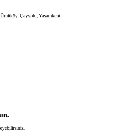
a, Ümitköy, Çayyolu, Yaşamkent
un.
yebilirsiniz.