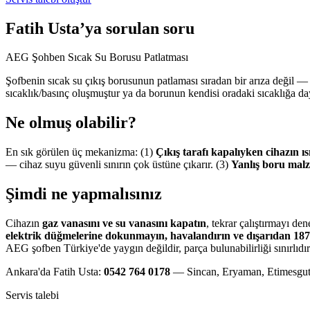
Fatih Usta’ya sorulan soru
AEG Şohben Sıcak Su Borusu Patlatması
Şofbenin sıcak su çıkış borusunun patlaması sıradan bir arıza değil 
sıcaklık/basınç oluşmuştur ya da borunun kendisi oradaki sıcaklığa da
Ne olmuş olabilir?
En sık görülen üç mekanizma: (1)
Çıkış tarafı kapalıyken cihazın ıs
— cihaz suyu güvenli sınırın çok üstüne çıkarır. (3)
Yanlış boru mal
Şimdi ne yapmalısınız
Cihazın
gaz vanasını ve su vanasını kapatın
, tekrar çalıştırmayı d
elektrik düğmelerine dokunmayın, havalandırın ve dışarıdan 187'
AEG şofben Türkiye'de yaygın değildir, parça bulunabilirliği sınırlıdır
Ankara'da Fatih Usta:
0542 764 0178
— Sincan, Eryaman, Etimesgut,
Servis talebi