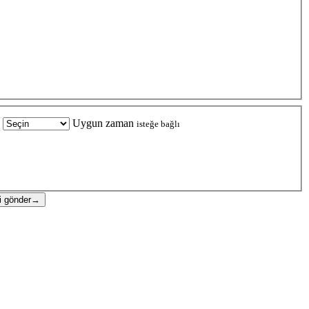
Uygun zaman
isteğe bağlı
i gönder
→