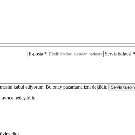
E-posta
*
Servis bölgesi
*
enmesini kabul ediyorum. Bu onay pazarlama izni değildir.
Servis talebin
yrıca netleştirilir.
söyleyelim.