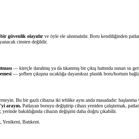
—
bir güvenlik olayıdır
ve öyle ele alınmalıdır. Boru kendiliğinden patl
yanacak cinsten değildir.
ıtması
— kireçle daralmış ya da tıkanmış bir çıkış hattında ısınan su g
zemesi
— şofben çıkışına sıcaklığa dayanıksız plastik boru/hortum bağl
enemeyin. Bu bir gazlı cihazsa iki tehlike aynı anda masadadır: haşla
yi arayın.
Patlayan boruyu değiştirip cihazı yeniden çalıştırmak, patl
; yerinde bakıldığında cihazın değişimi daha doğru çıkabilir.
 Yenikent, Batıkent.