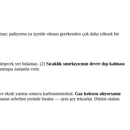
amaz; patlıyorsa ya içeride olması gerekenden çok daha yüksek bir
enleşecek yer bulamaz. (2)
Sıcaklık sınırlayıcının devre dışı kalması
anmışsa zamanla verir.
nma ve eksik yanma sonucu karbonmonoksit.
Gaz kokusu alıyorsanız
amanın
sebebini
yerinde bırakır — aynı şey tekrarlar. Dürüst olalım: